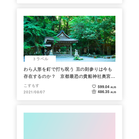
トラベル
わら人形を釘で打ち呪う 丑の刻参りは今も
存在するのか？ 京都最恐の貴船神社奥宮を
調べた
こすもす
599.04
ALIS
486.35
2021/08/07
ALIS