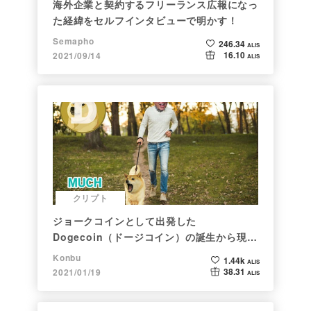
海外企業と契約するフリーランス広報になっ
た経緯をセルフインタビューで明かす！
Semapho
246.34
ALIS
16.10
2021/09/14
ALIS
クリプト
ジョークコインとして出発した
Dogecoin（ドージコイン）の誕生から現在
まで。注目される非証券性🐶
Konbu
1.44k
ALIS
38.31
2021/01/19
ALIS