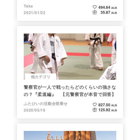
Taka
494.64
ALIS
35.87
2021/01/22
ALIS
他カテゴリ
警察官が一人で戦ったらどのくらいの強さな
の？『柔道編』 【元警察官が本音で回答】
ふたひいの活動全部乗せ
827.50
ALIS
125.92
2020/05/16
ALIS