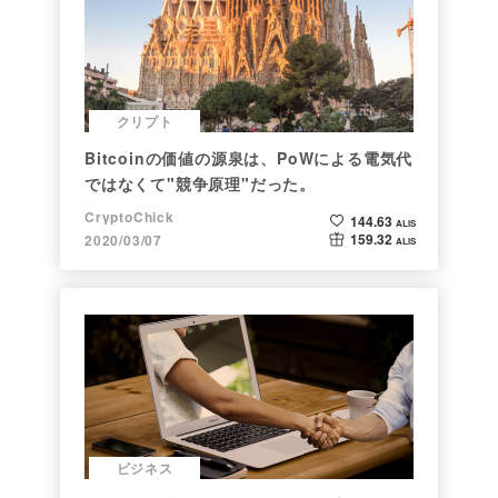
クリプト
Bitcoinの価値の源泉は、PoWによる電気代
ではなくて"競争原理"だった。
CryptoChick
144.63
ALIS
159.32
2020/03/07
ALIS
ビジネス