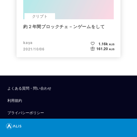
クリプト
約２年間ブロックチェ－ンゲームをして
kaya
1.16k
ALIS
161.20
2021/10/06
ALIS
よくある質問・問い合わせ
利用規約
プライバシーポリシー
公式アナウンス
技術ブログ