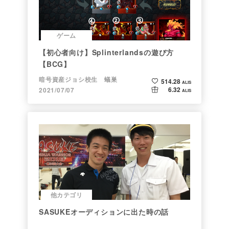
ゲーム
【初心者向け】Splinterlandsの遊び方
【BCG】
暗号資産ジョシ校生 蟻巣
514.28
ALIS
6.32
2021/07/07
ALIS
他カテゴリ
SASUKEオーディションに出た時の話