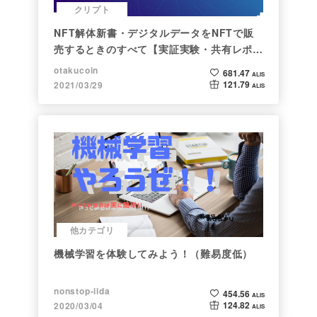
クリプト
NFT解体新書・デジタルデータをNFTで販
売するときのすべて【実証実験・共有レポー
ト】
otakucoin
681.47
ALIS
121.79
2021/03/29
ALIS
他カテゴリ
機械学習を体験してみよう！（難易度低）
nonstop-iida
454.56
ALIS
124.82
2020/03/04
ALIS