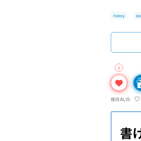
history
sto
2
獲得ALIS: