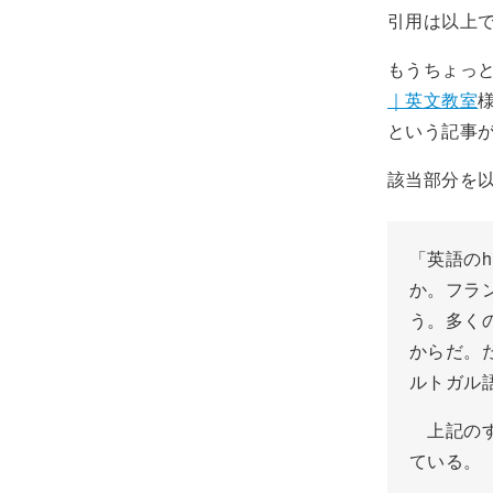
引用は以上
もうちょっ
｜英文教室
という記事
該当部分を
「英語のh
か。フラ
う。多く
からだ。たと
ルトガル語
上記のすべ
ている。