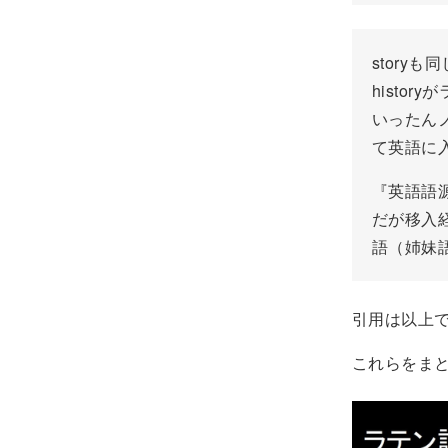
storyも
histo
いったんノ
て英語に
『英語語源
だが移入
語（姉妹
引用は以上
これらをま