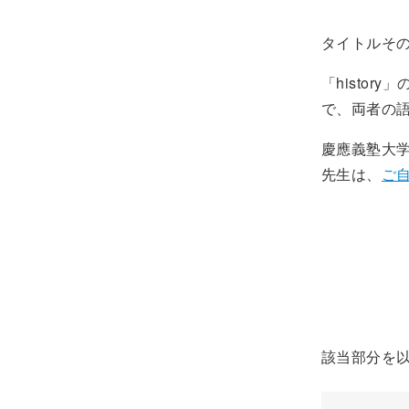
タイトルそのま
「histor
で、両者の
慶應義塾大
先生は、
ご
該当部分を