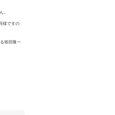
せん。
でも同様ですの
る堀田隆一