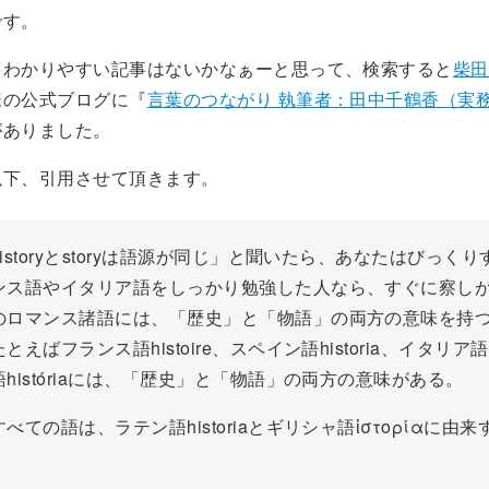
です。
とわかりやすい記事はないかなぁーと思って、検索すると
柴田
様の公式ブログに『
言葉のつながり 執筆者：田中千鶴香（実
がありました。
以下、引用させて頂きます。
istoryとstoryは語源が同じ」と聞いたら、あなたはびっく
ンス語やイタリア語をしっかり勉強した人なら、すぐに察し
のロマンス諸語には、「歴史」と「物語」の両方の意味を持
えばフランス語histoire、スペイン語historia、イタリア語s
históriaには、「歴史」と「物語」の両方の意味がある。
ての語は、ラテン語historiaとギリシャ語ἱστορίαに由