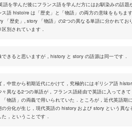
英語を学んだ後にフランス語を学んだ方にはお馴染みの話題
ス語 histoire は「歴史」と「物語」の両方の意味をもちま
story 「歴史」, story 「物語」の2つの異なる単語に分かれて
り区別されています．
できると思いますが，history と story の語源は同一です．
，中世から初期近代にかけて，究極的にはギリシア語 hístorí
少々異なる2つの単語が，フランス語経由で英語に入ってきて
」「物語」の両義で用いられていた．ところが，近代英語期
の分化が生じ，現代英語の history および story という異
した，ということです．