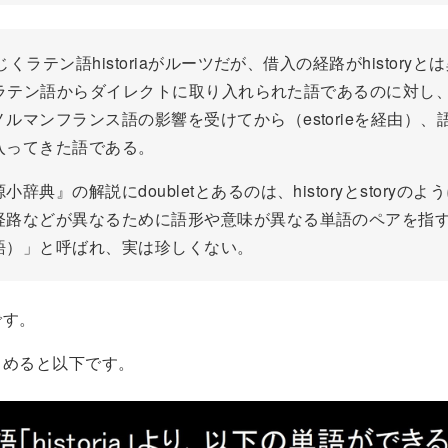
同じくラテン語historiaがルーツだが、借入の経路がhistory
ryがラテン語からダイレクトに取り入れられた語であるのに対し、s
ルマンフランス語の影響を受けてから（estorieを経由）、
入ってきた語である。
小辞典』の解説にdoubletとあるのは、historyとstoryの
経路などが異なるために語形や意味が異なる単語のペアを指
語）」と呼ばれ、実は珍しくない。
です。
とめると以下です。