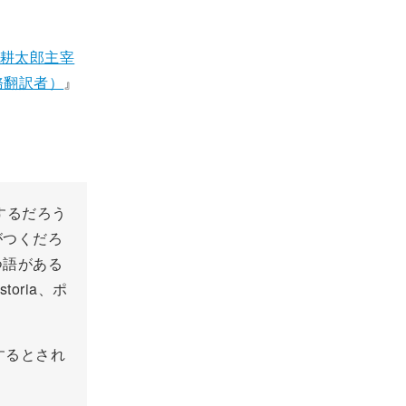
耕太郎主宰
務翻訳者）
』
りするだろう
がつくだろ
つ語がある
toria、ポ
来するとされ