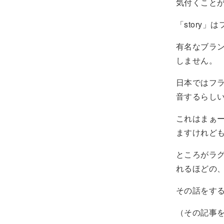
気付くこと
「story
有名なブラン
しません。
日本ではフ
音するらし
これはまぁ
ますけれど
ところがラ
れるほどの
その話をす
（その記事