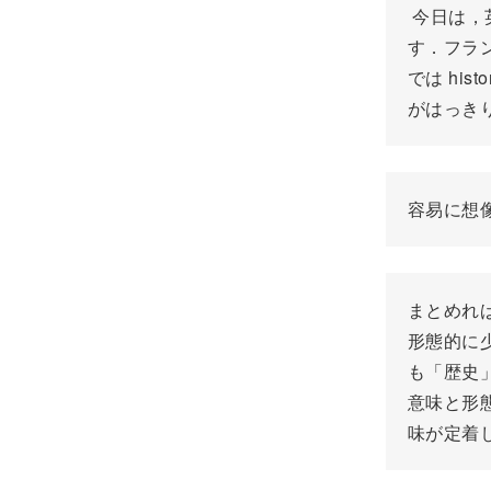
今日は，
す．フラン
では hi
がはっき
容易に想像
まとめれば
形態的に
も「歴史
意味と形態
味が定着