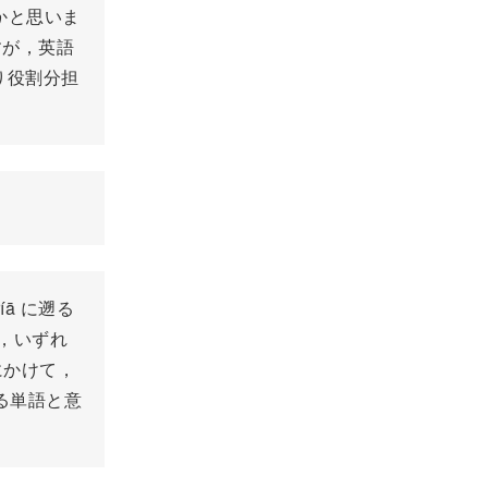
かと思いま
すが，英語
おり役割分担
ā に遡る
，いずれ
にかけて，
なる単語と意