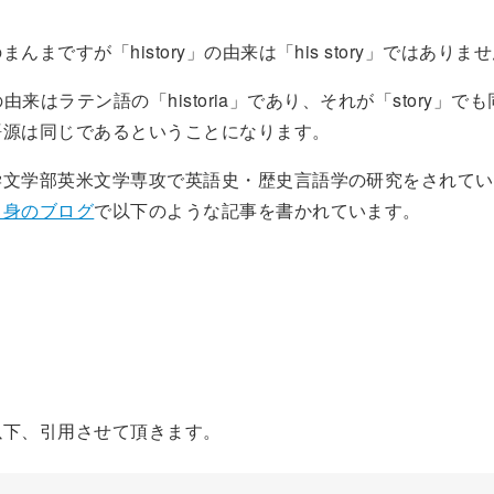
んまですが「history」の由来は「his story」ではありま
y」の由来はラテン語の「historia」であり、それが「story」
語源は同じであるということになります。
学文学部英米文学専攻で英語史・歴史言語学の研究をされてい
自身のブログ
で以下のような記事を書かれています。
以下、引用させて頂きます。