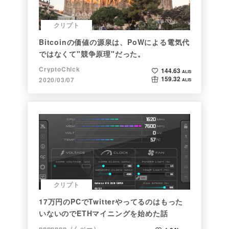
クリプト
Bitcoinの価値の源泉は、PoWによる電気代
ではなくて"競争原理"だった。
CryptoChick
144.63
ALIS
159.32
2020/03/07
ALIS
クリプト
17万円のPCでTwitterやってるのはもった
いないのでETHマイニングを始めた話
nnppnpp（んぺー）