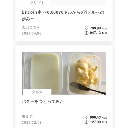
クリプト
Bitcoin史 〜0.00076ドルから6万ドルへの
歩み〜
大田コウキ
799.98
ALIS
947.13
2021/04/06
ALIS
グルメ
バターをつくってみた
モミジ
906.43
ALIS
127.90
2021/02/18
ALIS