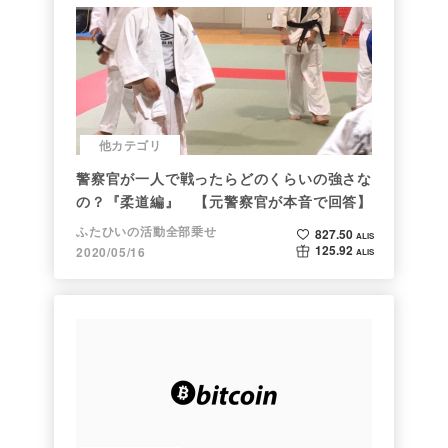
他カテゴリ
警察官が一人で戦ったらどのくらいの強さな
の？『柔道編』 【元警察官が本音で回答】
ふたひいの活動全部乗せ
827.50
ALIS
125.92
2020/05/16
ALIS