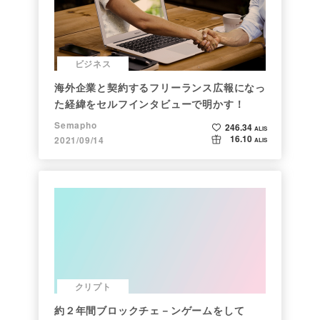
ビジネス
海外企業と契約するフリーランス広報になっ
た経緯をセルフインタビューで明かす！
Semapho
246.34
ALIS
16.10
2021/09/14
ALIS
クリプト
約２年間ブロックチェ－ンゲームをして