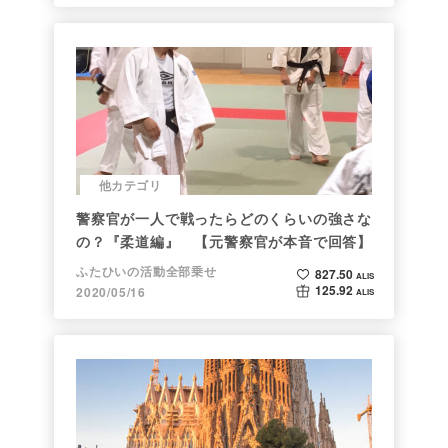
他カテゴリ
警察官が一人で戦ったらどのくらいの強さな
の？『柔道編』 【元警察官が本音で回答】
ふたひいの活動全部乗せ
827.50
ALIS
125.92
2020/05/16
ALIS