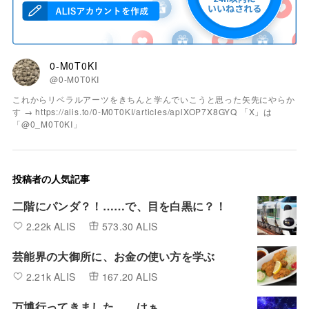
0-M0T0KI
@0-M0T0KI
これからリベラルアーツをきちんと学んでいこうと思った矢先にやらか
す → https://alis.to/0-M0T0KI/articles/aplXOP7X8GYQ 「X」は
「@0_M0T0KI」
投稿者の人気記事
二階にパンダ？！……で、目を白黒に？！
2.22k ALIS
573.30 ALIS
芸能界の大御所に、お金の使い方を学ぶ
2.21k ALIS
167.20 ALIS
万博行ってきました……はぁ……