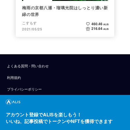
梅雨の京都八瀬・瑠璃光院はしっとり濃い新
緑の世界
こすもす
460.46
ALIS
216.64
2021/05/25
ALIS
よくある質問・問い合わせ
利用規約
プライバシーポリシー
公式アナウンス
技術ブログ
アカウント登録でALISを楽しもう！
いいね、記事投稿でトークンやNFTを獲得できます
API