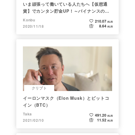
いま頑張って働いている人たちへ【仮想通
貨】でカンタン貯金UP！～バイナンスの使
い方初心者編～
Konbu
210.07
ALIS
8.64
2020/11/18
ALIS
クリプト
イーロンマスク（Elon Musk）とビットコ
イン（BTC）
Taka
491.20
ALIS
11.52
2021/02/10
ALIS