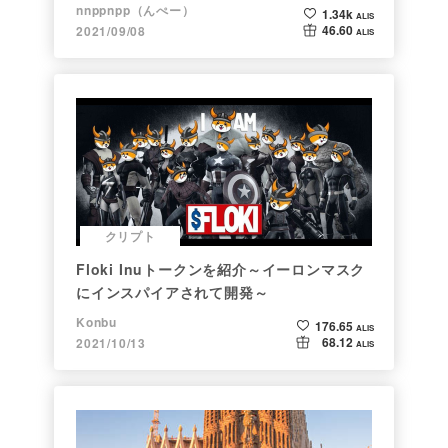
nnppnpp（んぺー）
1.34k
ALIS
46.60
2021/09/08
ALIS
クリプト
Floki Inuトークンを紹介～イーロンマスク
にインスパイアされて開発～
Konbu
176.65
ALIS
68.12
2021/10/13
ALIS