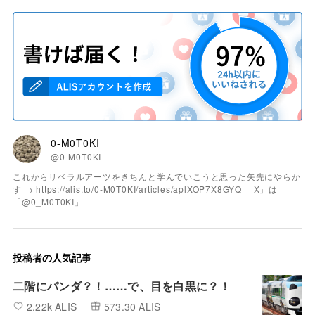
0-M0T0KI
@0-M0T0KI
これからリベラルアーツをきちんと学んでいこうと思った矢先にやらか
す → https://alis.to/0-M0T0KI/articles/aplXOP7X8GYQ 「X」は
「@0_M0T0KI」
投稿者の人気記事
二階にパンダ？！……で、目を白黒に？！
2.22k ALIS
573.30 ALIS