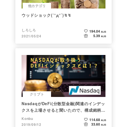
他カテゴリ
ウッドショック(´°д°`)↯↯
しろしろ
194.04
ALIS
5.39
2021/05/24
ALIS
クリプト
NasdaqがDeFi(分散型金融)関連のインデッ
クスを上場させると聞いたので、構成銘柄を
調べてみた
Konbu
114.68
ALIS
33.60
2019/09/12
ALIS