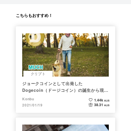
こちらもおすすめ！
クリプト
ジョークコインとして出発した
Dogecoin（ドージコイン）の誕生から現在
まで。注目される非証券性🐶
Konbu
1.44k
ALIS
38.31
2021/01/19
ALIS