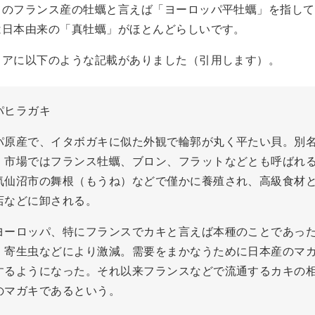
てのフランス産の牡蠣と言えば「ヨーロッパ平牡蠣」を指して
は日本由来の「真牡蠣」がほとんどらしいです。
ィアに以下のような記載がありました（引用します）。
パヒラガキ
パ原産で、イタボガキに似た外観で輪郭が丸く平たい貝。別
。市場ではフランス牡蠣、ブロン、フラットなどとも呼ばれ
気仙沼市の舞根（もうね）などで僅かに養殖され、高級食材
店などに卸される。
ヨーロッパ、特にフランスでカキと言えば本種のことであったが
、寄生虫などにより激減。需要をまかなうために日本産のマ
するようになった。それ以来フランスなどで流通するカキの
のマガキであるという。