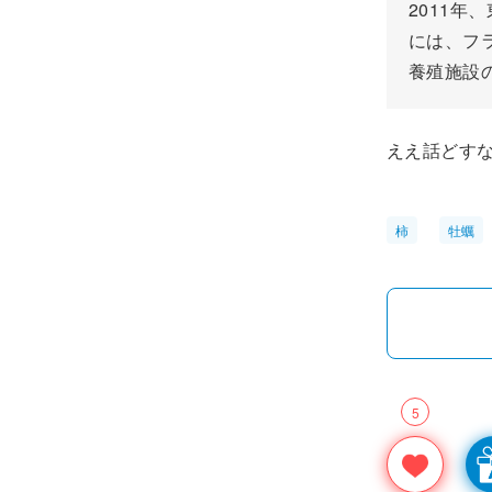
2011
には、フ
養殖施設
ええ話どす
柿
牡蠣
5