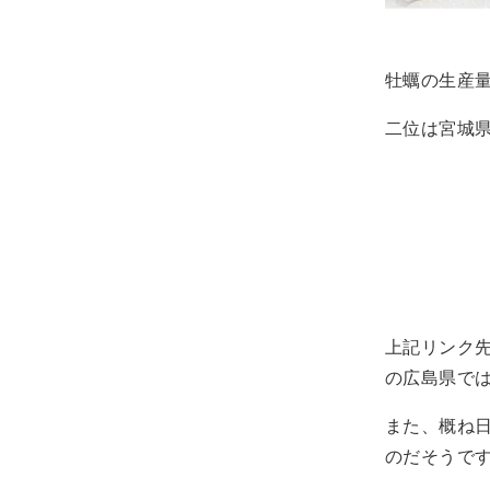
牡蠣の生産
二位は宮城
上記リンク
の広島県で
また、概ね
のだそうで