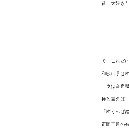
昔、大好きだ
で、これだ
和歌山県は
二位は奈良県
柿と言えば
「柿くへば
正岡子規の