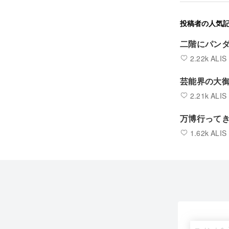
投稿者の人気
二階にパン
2.22k ALIS
芸能界の大
2.21k ALIS
万博行って
1.62k ALIS