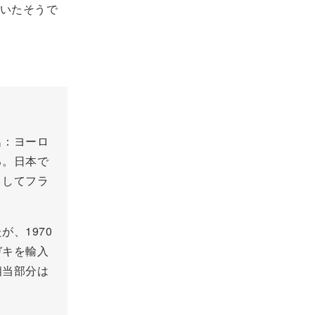
いたそうで
名：ヨーロ
る。日本で
としてフラ
、1970
ガキを輸入
相当部分は