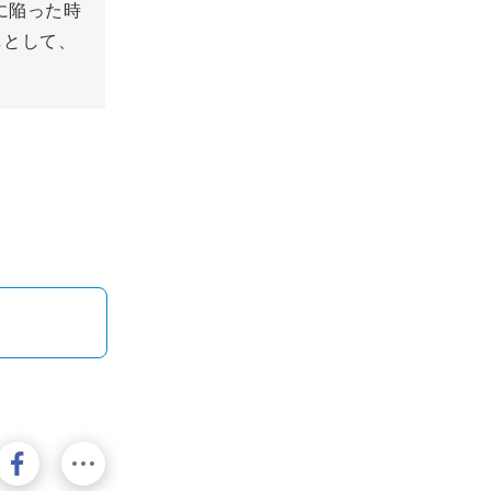
に陥った時
しとして、