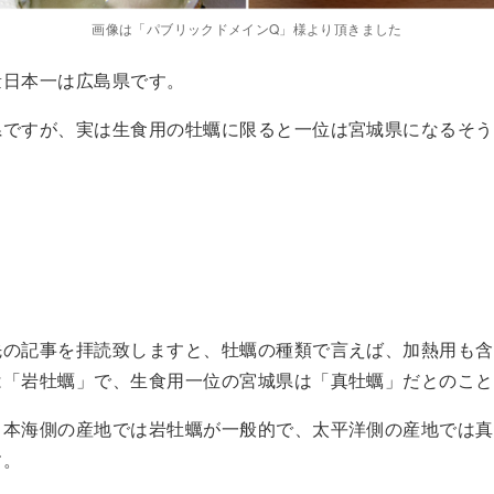
画像は「パブリックドメインQ」様より頂きました
量日本一は広島県です。
県ですが、実は生食用の牡蠣に限ると一位は宮城県になるそう
先の記事を拝読致しますと、牡蠣の種類で言えば、加熱用も含
は「岩牡蠣」で、生食用一位の宮城県は「真牡蠣」だとのこと
日本海側の産地では岩牡蠣が一般的で、太平洋側の産地では真
す。