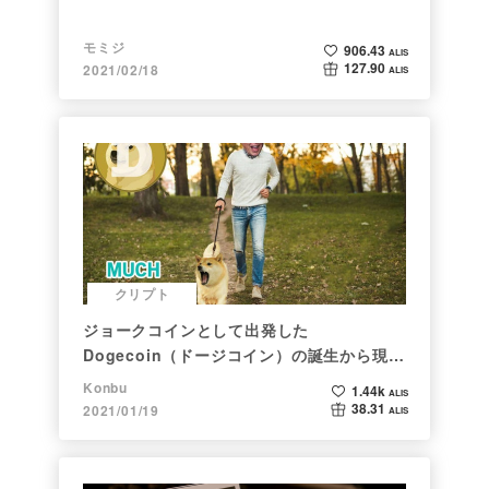
モミジ
906.43
ALIS
127.90
2021/02/18
ALIS
クリプト
ジョークコインとして出発した
Dogecoin（ドージコイン）の誕生から現在
まで。注目される非証券性🐶
Konbu
1.44k
ALIS
38.31
2021/01/19
ALIS