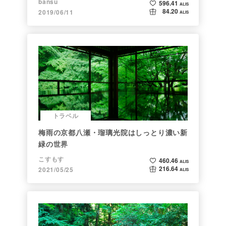
bansu
596.41
ALIS
84.20
2019/06/11
ALIS
トラベル
梅雨の京都八瀬・瑠璃光院はしっとり濃い新
緑の世界
こすもす
460.46
ALIS
216.64
2021/05/25
ALIS