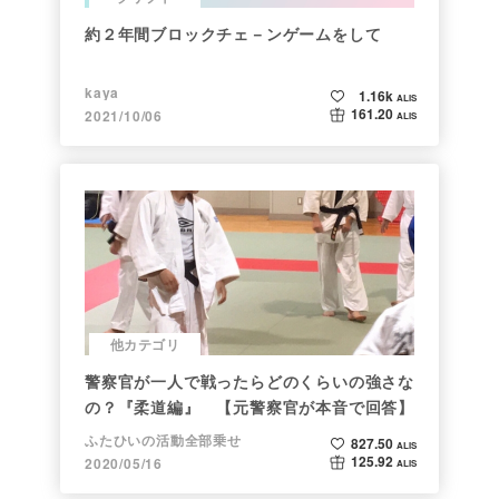
約２年間ブロックチェ－ンゲームをして
kaya
1.16k
ALIS
161.20
2021/10/06
ALIS
他カテゴリ
警察官が一人で戦ったらどのくらいの強さな
の？『柔道編』 【元警察官が本音で回答】
ふたひいの活動全部乗せ
827.50
ALIS
125.92
2020/05/16
ALIS