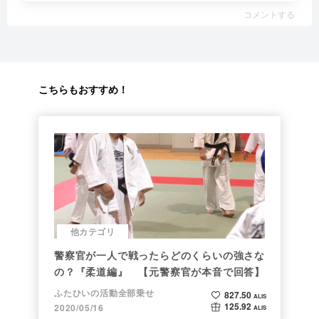
コメントする
こちらもおすすめ！
他カテゴリ
警察官が一人で戦ったらどのくらいの強さな
の？『柔道編』 【元警察官が本音で回答】
ふたひいの活動全部乗せ
827.50
ALIS
125.92
2020/05/16
ALIS