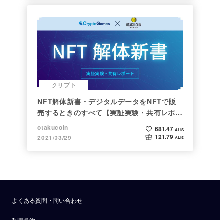
クリプト
NFT解体新書・デジタルデータをNFTで販
売するときのすべて【実証実験・共有レポー
ト】
otakucoin
681.47
ALIS
121.79
2021/03/29
ALIS
よくある質問・問い合わせ
利用規約