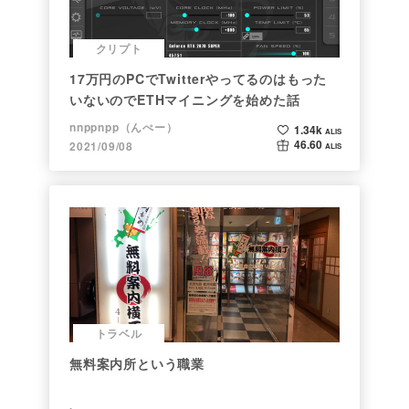
クリプト
17万円のPCでTwitterやってるのはもった
いないのでETHマイニングを始めた話
nnppnpp（んぺー）
1.34k
ALIS
46.60
2021/09/08
ALIS
トラベル
無料案内所という職業