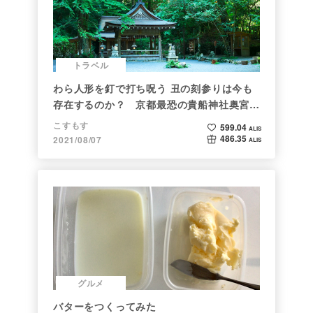
トラベル
わら人形を釘で打ち呪う 丑の刻参りは今も
存在するのか？ 京都最恐の貴船神社奥宮を
調べた
こすもす
599.04
ALIS
486.35
2021/08/07
ALIS
グルメ
バターをつくってみた