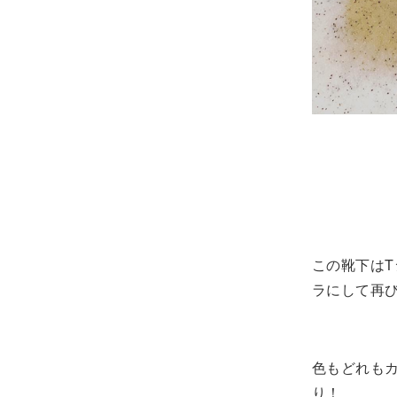
この靴下は
ラにして再び
色もどれも
り！