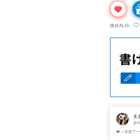
獲得ALIS:
天
@A
❤️→音楽ア