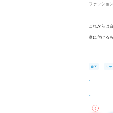
ファッショ
これからは
身に付ける
靴下
リサ
9