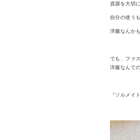
資源を大切
自分の使う
洋服なんか
でも、ファ
洋服なんて
『ソルメイ