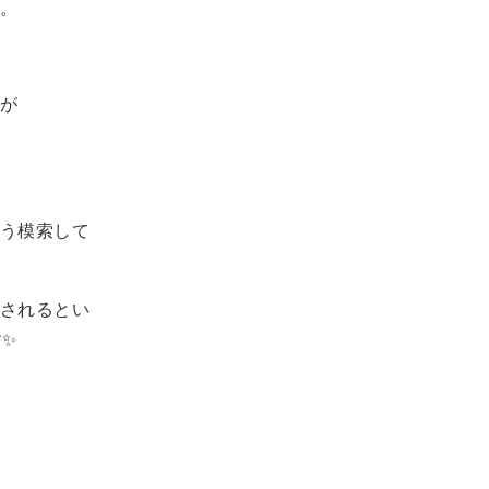
。
が
う模索して
されるとい
✨