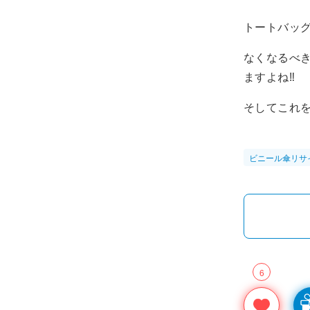
トートバッ
なくなるべ
ますよね‼︎
そしてこれ
ビニール傘リサ
6