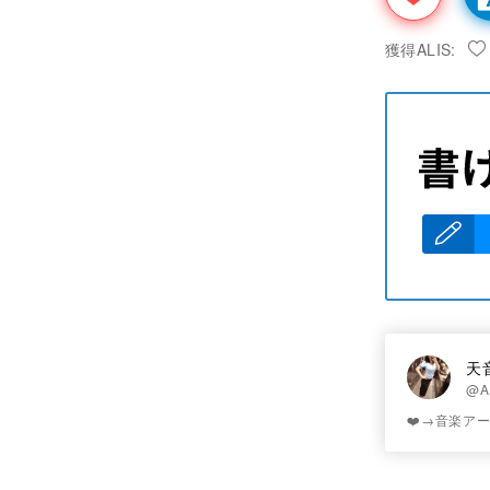
獲得ALIS:
天
@A
❤️→音楽ア