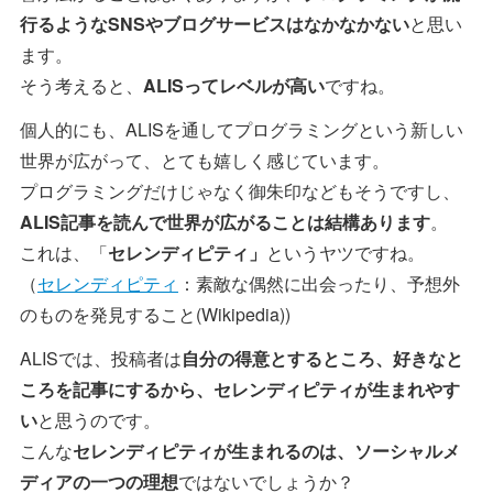
行るようなSNSやブログサービスはなかなかない
と思い
ます。
そう考えると、
ALISってレベルが高い
ですね。
個人的にも、ALISを通してプログラミングという新しい
世界が広がって、とても嬉しく感じています。
プログラミングだけじゃなく御朱印などもそうですし、
ALIS記事を読んで世界が広がることは結構あります
。
これは、「
セレンディピティ」
というヤツですね。
（
セレンディピティ
：素敵な偶然に出会ったり、予想外
のものを発見すること(Wikipedia))
ALISでは、投稿者は
自分の得意とするところ、好きなと
ころを記事にするから、セレンディピティが生まれやす
い
と思うのです。
こんな
セレンディピティが生まれるのは、ソーシャルメ
ディアの一つの理想
ではないでしょうか？