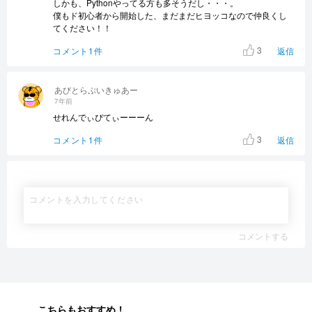
しかも、Pythonやってる方も多そうだし・・・。
僕もド初心者から開始した、まだまだヒヨッコなので仲良くし
てください！！
3
コメント1件
返信
あびとらぷいきゅあー
7年前
せれんでぃぴてぃーーーん
3
コメント1件
返信
コメントする
こちらもおすすめ！