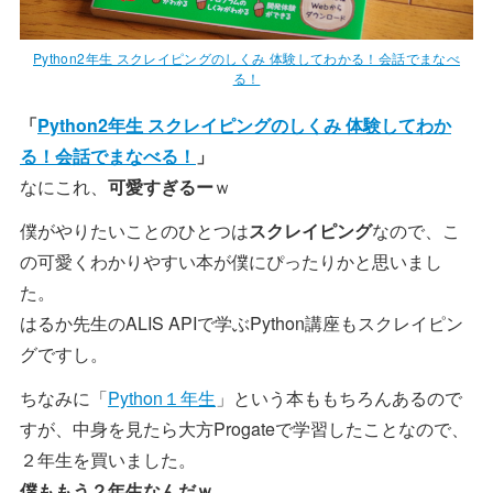
Python2年生 スクレイピングのしくみ 体験してわかる！会話でまなべ
る！
「
Python2年生 スクレイピングのしくみ 体験してわか
る！会話でまなべる！
」
なにこれ、
可愛すぎるー
ｗ
僕がやりたいことのひとつは
スクレイピング
なので、こ
の可愛くわかりやすい本が僕にぴったりかと思いまし
た。
はるか先生のALIS APIで学ぶPython講座もスクレイピン
グですし。
ちなみに「
Python１年生
」という本ももちろんあるので
すが、中身を見たら大方Progateで学習したことなので、
２年生を買いました。
僕ももう２年生なんだｗ