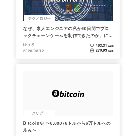
テクノロジー
なぜ、素人エンジニアの私が60日間でブロ
ックチェーンゲームを制作できたのか、につ
いて語ってみた
ゆうき
463.31
ALIS
270.93
2020/08/12
ALIS
クリプト
Bitcoin史 〜0.00076ドルから6万ドルへの
歩み〜