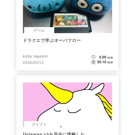
ゲーム
ドラクエで学ぶオーバフロー
keiju togashi
0.00
ALIS
30.10
2020/03/12
ALIS
クリプト
Uniswap v3を完全に理解した