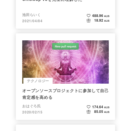
池田らいく
488.96
ALIS
18.92
2021/04/04
ALIS
テクノロジー
オープンソースプロジェクトに参加して自己
肯定感を高める
おはぐろ氏
174.64
ALIS
85.05
2020/02/15
ALIS