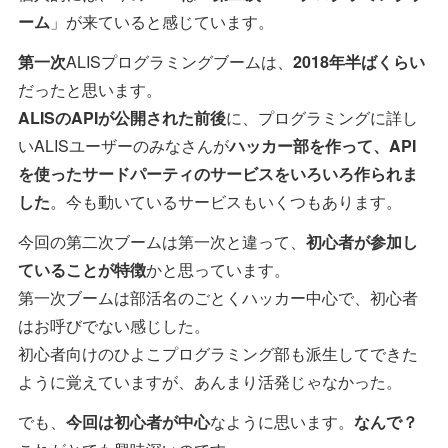
ーム
」が来ていると感じています。
第一次
ALISプログラミングブームは、
2018年半ばくらい
だったと思います。
ALISのAPIが公開された前後
に、プログラミングに詳し
いALISユーザーのみなさんが
ハッカー部を作って、API
を使ったサードパーティのサービスをいろいろ作られま
した
。今も動いているサービスもいくつもあります。
今回の第二次ブームは第一次と違って、
初心者が参加し
ていることが特徴
かと思っています。
第一次ブームは部活名のごとくハッカー中心で、初心者
はお呼びでない感じした。
初心者向けのひよこプログラミング部も派生してできた
ように覚えていますが、あんまり活発じゃなかった。
でも、
今回は初心者が中心
なように思います。
なんで？