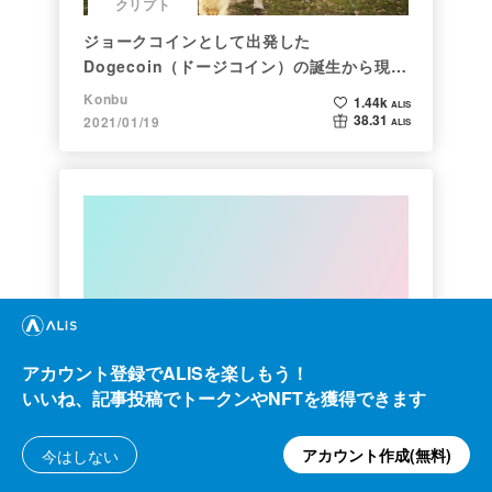
クリプト
ジョークコインとして出発した
Dogecoin（ドージコイン）の誕生から現在
まで。注目される非証券性🐶
Konbu
1.44k
ALIS
38.31
2021/01/19
ALIS
クリプト
アカウント登録でALISを楽しもう！
約２年間ブロックチェ－ンゲームをして
いいね、記事投稿でトークンやNFTを獲得できます
kaya
1.16k
ALIS
アカウント作成(無料)
今はしない
161.20
2021/10/06
ALIS