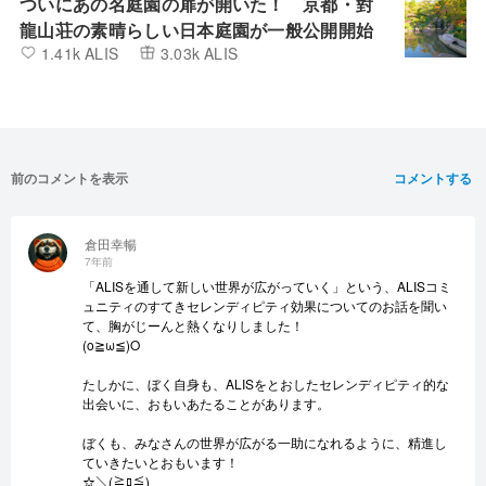
ついにあの名庭園の扉が開いた！ 京都・對
龍山荘の素晴らしい日本庭園が一般公開開始
1.41k ALIS
3.03k ALIS
前のコメントを表示
コメントする
倉田幸暢
7年前
「ALISを通して新しい世界が広がっていく」という、ALISコミ
ュニティのすてきセレンディピティ効果についてのお話を聞い
て、胸がじーんと熱くなりしました！
(o≧ω≦)O
たしかに、ぼく自身も、ALISをとおしたセレンディピティ的な
出会いに、おもいあたることがあります。
ぼくも、みなさんの世界が広がる一助になれるように、精進し
ていきたいとおもいます！
☆＼(≧ﾛ≦)