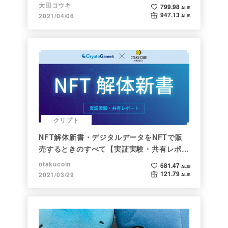
大田コウキ
799.98
ALIS
947.13
2021/04/06
ALIS
クリプト
NFT解体新書・デジタルデータをNFTで販
売するときのすべて【実証実験・共有レポー
ト】
otakucoin
681.47
ALIS
121.79
2021/03/29
ALIS