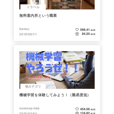
トラベル
無料案内所という職業
bansu
596.41
ALIS
84.20
2019/06/11
ALIS
他カテゴリ
機械学習を体験してみよう！（難易度低）
nonstop-iida
454.56
ALIS
124.82
2020/03/04
ALIS