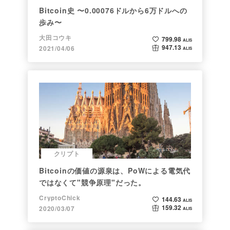
Bitcoin史 〜0.00076ドルから6万ドルへの
歩み〜
大田コウキ
799.98
ALIS
947.13
2021/04/06
ALIS
クリプト
Bitcoinの価値の源泉は、PoWによる電気代
ではなくて"競争原理"だった。
CryptoChick
144.63
ALIS
159.32
2020/03/07
ALIS