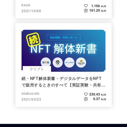
kaya
1.16k
ALIS
161.20
2021/10/06
ALIS
クリプト
続・NFT解体新書・デジタルデータをNFT
で販売するときのすべて【実証実験・共有レ
ポート】
otakucoin
230.43
ALIS
6.37
2021/04/23
ALIS