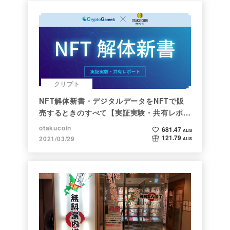
クリプト
NFT解体新書・デジタルデータをNFTで販
売するときのすべて【実証実験・共有レポー
ト】
otakucoin
681.47
ALIS
121.79
2021/03/29
ALIS