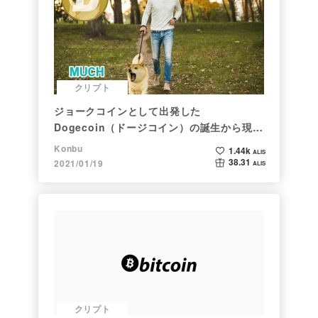
クリプト
ジョークコインとして出発した
Dogecoin（ドージコイン）の誕生から現在
まで。注目される非証券性🐶
Konbu
1.44k
ALIS
38.31
2021/01/19
ALIS
クリプト