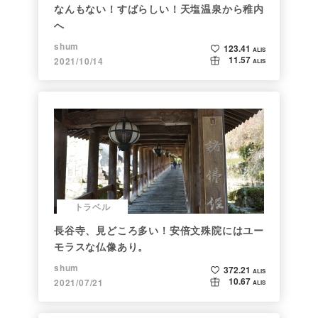
なんもない！すばらしい！天塩温泉から稚内
へ
shum
123.41
ALIS
11.57
2021/10/14
ALIS
トラベル
長谷寺、見どころ多い！安倍文殊院にはユー
モラスな仏像あり。
shum
372.21
ALIS
10.67
2021/07/21
ALIS