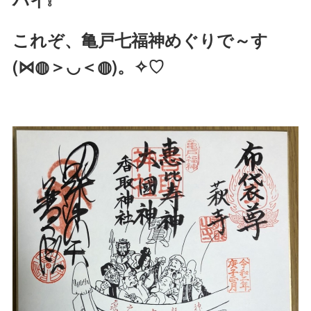
これぞ、亀戸七福神めぐりで～す
(⋈◍＞◡＜◍)。✧♡