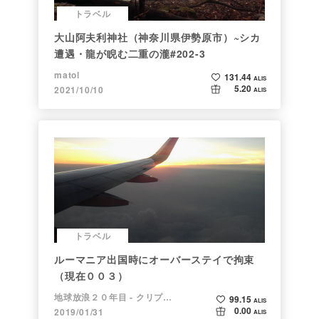
トラベル
大山阿夫利神社（神奈川県伊勢原市）~シカ
遭遇・龍が睨む二重の瀧#202-3
matol
131.44
ALIS
5.20
2021/10/10
ALIS
トラベル
ルーマニア出国時にオーバーステイで拘束
（現在００３）
地球放浪２０年目 - クリプトラベラー
99.15
ALIS
0.00
2019/01/31
ALIS