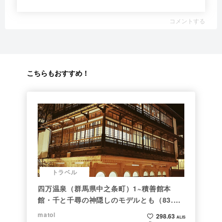
コメントする
こちらもおすすめ！
トラベル
四万温泉（群馬県中之条町）1~積善館本
館・千と千尋の神隠しのモデルとも（83.と
らべるショット）
matol
298.63
ALIS