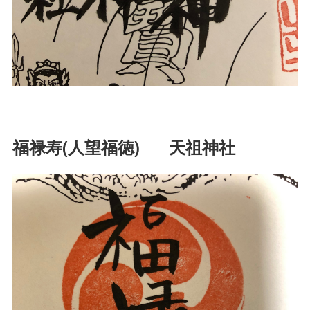
福禄寿(人望福徳) 天祖神社