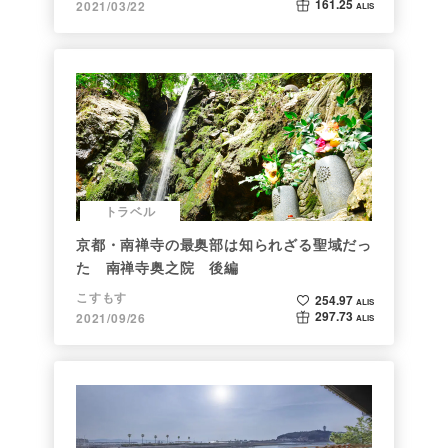
161.25
2021/03/22
ALIS
トラベル
京都・南禅寺の最奥部は知られざる聖域だっ
た 南禅寺奥之院 後編
こすもす
254.97
ALIS
297.73
2021/09/26
ALIS