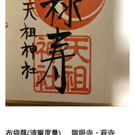
布袋尊(清簾度量) 龍眼寺・萩寺