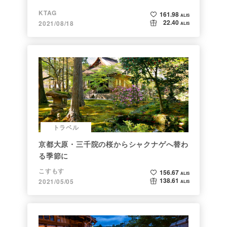
KTAG
161.98
ALIS
22.40
2021/08/18
ALIS
トラベル
京都大原・三千院の桜からシャクナゲへ替わ
る季節に
こすもす
156.67
ALIS
138.61
2021/05/05
ALIS