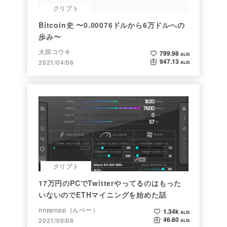
クリプト
Bitcoin史 〜0.00076ドルから6万ドルへの
歩み〜
大田コウキ
799.98
ALIS
947.13
2021/04/06
ALIS
クリプト
17万円のPCでTwitterやってるのはもった
いないのでETHマイニングを始めた話
nnppnpp（んぺー）
1.34k
ALIS
46.60
2021/09/08
ALIS