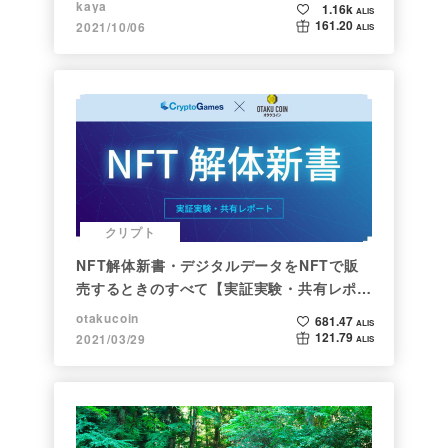
kaya
1.16k
ALIS
161.20
2021/10/06
ALIS
クリプト
NFT解体新書・デジタルデータをNFTで販
売するときのすべて【実証実験・共有レポー
ト】
otakucoin
681.47
ALIS
121.79
2021/03/29
ALIS