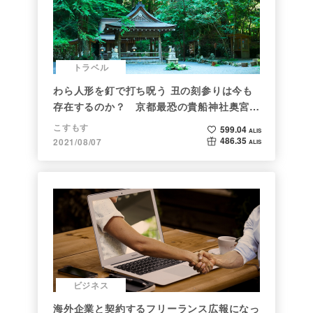
トラベル
わら人形を釘で打ち呪う 丑の刻参りは今も
存在するのか？ 京都最恐の貴船神社奥宮を
調べた
こすもす
599.04
ALIS
486.35
2021/08/07
ALIS
ビジネス
海外企業と契約するフリーランス広報になっ