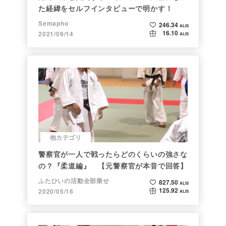
た経緯をセルフインタビューで明かす！
Semapho
246.34
ALIS
16.10
2021/09/14
ALIS
他カテゴリ
警察官が一人で戦ったらどのくらいの強さな
の？『柔道編』 【元警察官が本音で回答】
ふたひいの活動全部乗せ
827.50
ALIS
125.92
2020/05/16
ALIS