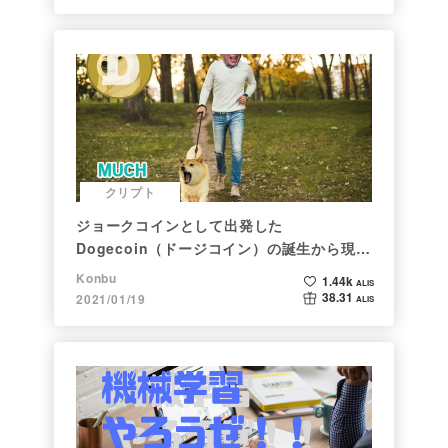
クリプト
ジョークコインとして出発した
Dogecoin（ドージコイン）の誕生から現在
まで。注目される非証券性🐶
Konbu
1.44k
ALIS
38.31
2021/01/19
ALIS