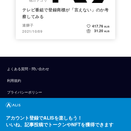
テレビ番組で登録商標が「言えない」のか考
察してみる
連獅子
417.76
ALIS
31.20
2021/10/09
ALIS
よくある質問・問い合わせ
利用規約
プライバシーポリシー
公式アナウンス
技術ブログ
アカウント登録でALISを楽しもう！
いいね、記事投稿でトークンやNFTを獲得できます
API