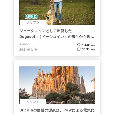
クリプト
ジョークコインとして出発した
Dogecoin（ドージコイン）の誕生から現在
まで。注目される非証券性🐶
Konbu
1.44k
ALIS
38.31
2021/01/19
ALIS
クリプト
Bitcoinの価値の源泉は、PoWによる電気代