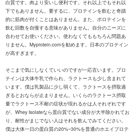
白質です。肉より安いし便利です。それ以上でもそれ以
下でもありません。要するに、プロテインを飲むと奇蹟
的に筋肉が付くことはありません。また、ポロテインを
飲む回数を自慢する意味がありません。自分のニーズに
合わせてお使いください。使わなくてももちろん問題あ
りません。Myprotein.comを勧めます。日本のプロテイン
が高すぎます。
そこまで気にしなくていいのですが一応言います。プロ
テインは大体牛乳で作られ、ラクトースも少し含まれて
います。僕は乳製品に少し弱くて、ラクトースを摂取過
ぎるとおならが止まりません。いくらのラクトース摂取
量でラクトース不耐の症状が現れるかは人それぞれです
が、Whey Isolateなら蛋白質でない成分が大半除かれてお
り、耐性がまじでない人はそれを飲んでみてください。
僕は大体一日の蛋白質の20%~30%を普通のホエイプロテ