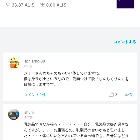
33.87 ALIS
0.00 ALIS
コメントする
sphiarno-88
8年前
ジミーさんめちゃめちゃいい体していますね。
僕は身長が小さい方なので、筋肉つけて脱「ちんちくりん」を
目標にしますです。
3
コメント1件
返信
shum
8年前
乳製品でおなか張る・・・・・・・自分、乳製品大好き過ぎな
んですが、、、、お腹張るの、乳製品のせいかもと思いまし
た・・・・体にいいと言われている食べ物でも、自分にはどう