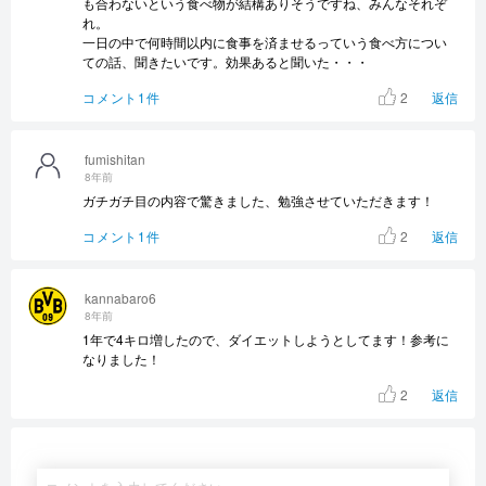
も合わないという食べ物が結構ありそうですね、みんなそれぞ
れ。
一日の中で何時間以内に食事を済ませるっていう食べ方につい
ての話、聞きたいです。効果あると聞いた・・・
2
コメント1件
返信
fumishitan
8年前
ガチガチ目の内容で驚きました、勉強させていただきます！
2
コメント1件
返信
kannabaro6
8年前
1年で4キロ増したので、ダイエットしようとしてます！参考に
なりました！
2
返信