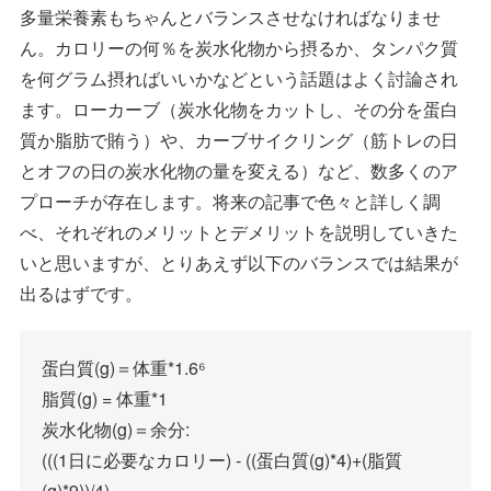
多量栄養素もちゃんとバランスさせなければなりませ
ん。カロリーの何％を炭水化物から摂るか、タンパク質
を何グラム摂ればいいかなどという話題はよく討論され
ます。ローカーブ（炭水化物をカットし、その分を蛋白
質か脂肪で賄う）や、カーブサイクリング（筋トレの日
とオフの日の炭水化物の量を変える）など、数多くのア
プローチが存在します。将来の記事で色々と詳しく調
べ、それぞれのメリットとデメリットを説明していきた
いと思いますが、とりあえず以下のバランスでは結果が
出るはずです。
蛋白質(g)＝体重*1.6⁶
脂質(g) = 体重*1
炭水化物(g)＝余分:
(((1日に必要なカロリー) - ((蛋白質(g)*4)+(脂質
(g)*9))/4)