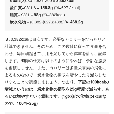
Kcal
=(2,080*1.53)+200 =
3,382kcal
蛋白質
=98*1.6 =
156.8g
(*4=627.2kcal)
脂質
= 98*1 =
98g
(*9=882kcal)
炭水化物
＝(3,382-(627.2+882)/4=
468.2g
３.
3,382kcalは目安です。必要なカロリーをぴったりと
計算できません。そのため、この数値に従って食事を合
わせ、毎日朝起きて、用を足してから体重を計り、記録
します。調節の仕方は以下のようにやれば、余計な脂肪
を蓄積しません。また、カロリーは多量栄養素の消化に
よるものなので、炭水化物の摂取を増やしたり減らした
りすることで調節しましょう。
つまり、下記の100kcalの
増減というのは、炭水化物の摂取を25g程度で減らす、あ
るいは増やすという意味です。(1gの炭水化物は4kcalな
ので、100/4=25g)