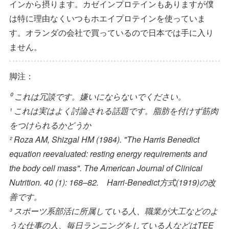
インから摂ります。カゼインプロテインもありますが僕
は特に理由なくいつもホエイプロテインを使っていま
す。オランダの会社で買っているので日本では手に入り
ません。
脚注：
⁰ これは冗談です。嫌いにならないでください。
¹ これは実はよく討論される話題です。脂肪を付けず筋肉
をつけられるかどうか
² Roza AM, Shizgal HM (1984). "The Harris Benedict
equation reevaluated: resting energy requirements and
the body cell mass". The American Journal of Clinical
Nutrition. 40 (1): 168–82. Harri-Benedict方式(1919)の改
善です。
³ スポーツ系部活に所属している人、職業が大工などのよ
うな仕事の人、毎日ランニングをしている人などはTEE