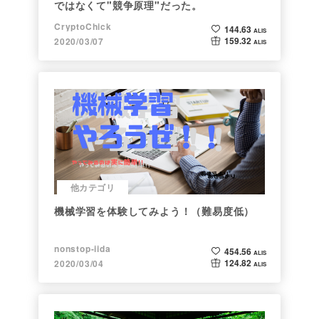
ではなくて"競争原理"だった。
CryptoChick
144.63
ALIS
159.32
2020/03/07
ALIS
他カテゴリ
機械学習を体験してみよう！（難易度低）
nonstop-iida
454.56
ALIS
124.82
2020/03/04
ALIS