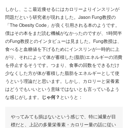
しかし、ここ最近痩せるにはカロリーよりインスリンが
問題だという研究者が現れました。Jason Fung教授の
「The Obesity Code」が良く引用される本のようです。
僕はその本をまだ読む機械がなかったのですが、1時間半
のFung教授とのインタビューは見ました。Fung教授は、
食べると血糖値を下げるためにインスリンが一時的に上
がり、それによって体が蓄積した(脂肪)エネルギーの消費
を停止するそうです。つまり、食事の回数をできるだけ
少なくした方が体が蓄積した脂肪をエネルギーとして使
うという理論だと思います。しかし、カロリーと栄養素
はどうでもいいという意味ではないとも言っているよう
な感じがします。
じゃ何？
というと：
やってみても損はないという感じで、特に減量が目
標だと、上記の多量栄養素・カロリー量の話に従い