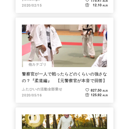
175.41
ALIS
12.10
2020/02/15
ALIS
他カテゴリ
警察官が一人で戦ったらどのくらいの強さな
の？『柔道編』 【元警察官が本音で回答】
ふたひいの活動全部乗せ
827.50
ALIS
125.92
2020/05/16
ALIS