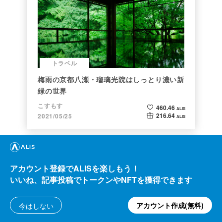
トラベル
梅雨の京都八瀬・瑠璃光院はしっとり濃い新
緑の世界
こすもす
460.46
ALIS
216.64
2021/05/25
ALIS
アカウント登録でALISを楽しもう！
いいね、記事投稿でトークンやNFTを獲得できます
アカウント作成(無料)
今はしない
他カテゴリ