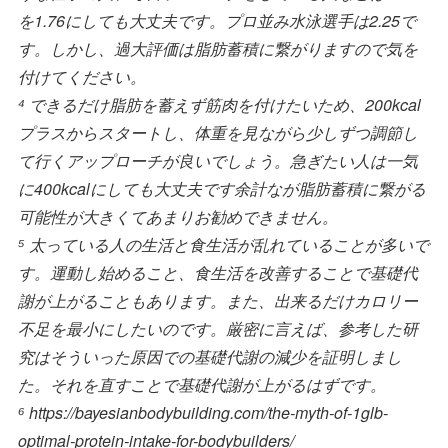
を1.76にしても大丈夫です。プロ並み水泳選手は2.25で
す。しかし、過大評価は脂肪蓄積に繋がりますので気を
付けてください。
⁴ できるだけ脂肪を蓄えず筋肉を付けたいため、200kcal
プラスからスタートし、体重を見ながら少しずつ調節し
て行くアップローチが良いでしょう。急ぎたい人は一気
に400kcalにしても大丈夫です余計なが脂肪蓄積に繋がる
可能性が大きくてあまりお勧めできません。
⁵ 太っている人の生活と食生活が乱れていることが多いで
す。運動し始めること、食生活を改善することで基礎代
謝が上がることもあります。また、出来るだけカロリー
不足を最小にしたいのです。厳密に言えば、参考した研
究はそういった原因での基礎代謝の減少を証明しまし
た。それを直すことで基礎代謝が上がるはずです。
⁶ https://bayesianbodybuilding.com/the-myth-of-1glb-
optimal-protein-intake-for-bodybuilders/