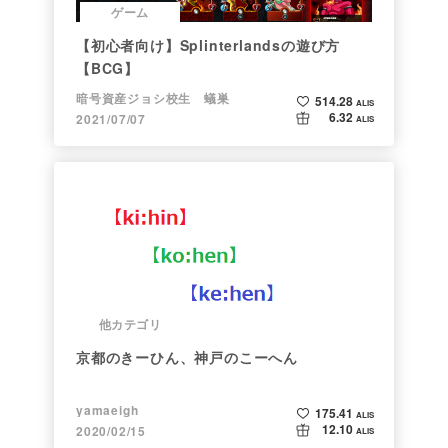
ゲーム
【初心者向け】Splinterlandsの遊び方
【BCG】
暗号資産ジョシ校生 蟻巣
514.28
ALIS
6.32
2021/07/07
ALIS
他カテゴリ
京都のきーひん、神戸のこーへん
yamaeigh
175.41
ALIS
12.10
2020/02/15
ALIS