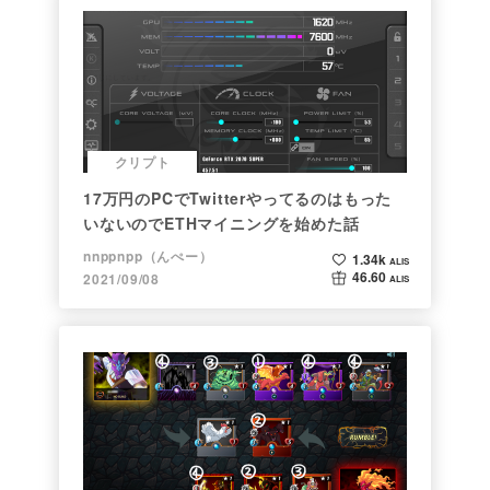
クリプト
17万円のPCでTwitterやってるのはもった
いないのでETHマイニングを始めた話
nnppnpp（んぺー）
1.34k
ALIS
46.60
2021/09/08
ALIS