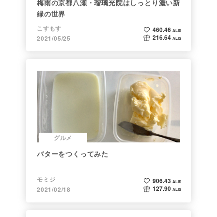
梅雨の京都八瀬・瑠璃光院はしっとり濃い新
緑の世界
こすもす
460.46
ALIS
216.64
2021/05/25
ALIS
グルメ
バターをつくってみた
モミジ
906.43
ALIS
127.90
2021/02/18
ALIS