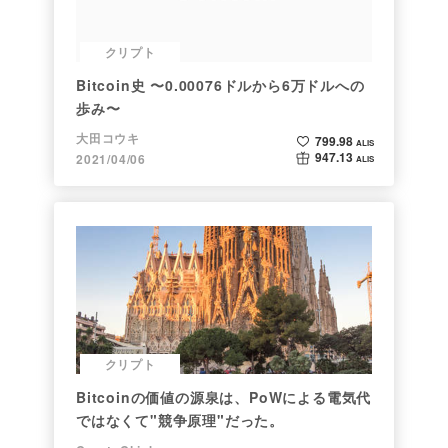
クリプト
Bitcoin史 〜0.00076ドルから6万ドルへの
歩み〜
大田コウキ
799.98
ALIS
947.13
2021/04/06
ALIS
クリプト
Bitcoinの価値の源泉は、PoWによる電気代
ではなくて"競争原理"だった。