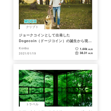
クリプト
ジョークコインとして出発した
Dogecoin（ドージコイン）の誕生から現在
まで。注目される非証券性🐶
Konbu
1.44k
ALIS
38.31
2021/01/19
ALIS
トラベル