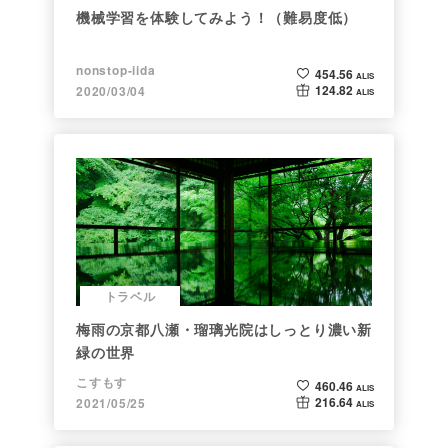
機械学習を体験してみよう！（難易度低）
nonstop-iida
454.56
ALIS
124.82
2020/03/04
ALIS
トラベル
梅雨の京都八瀬・瑠璃光院はしっとり濃い新
緑の世界
こすもす
460.46
ALIS
216.64
2021/05/25
ALIS