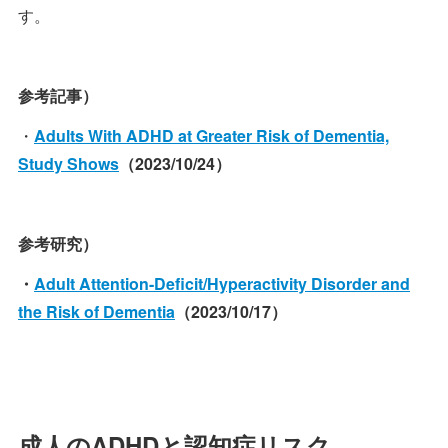
す。
参考記事）
・
Adults With ADHD at Greater Risk of Dementia,
Study Shows
（2023/10/24）
参考研究）
・
Adult Attention-Deficit/Hyperactivity Disorder and
the Risk of Dementia
（2023/10/17）
成人のADHDと認知症リスク