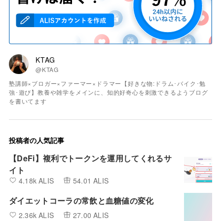
KTAG
@KTAG
塾講師×ブロガー×ファーマー×ドラマー【好きな物:ドラム･バイク･勉
強･遊び】教養や雑学をメインに、知的好奇心を刺激できるようブログ
を書いてます
投稿者の人気記事
【DeFi】複利でトークンを運用してくれるサ
イト
4.18k ALIS
54.01 ALIS
ダイエットコーラの常飲と血糖値の変化
2.36k ALIS
27.00 ALIS