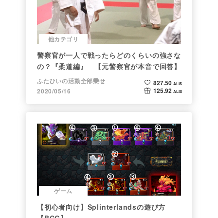
他カテゴリ
警察官が一人で戦ったらどのくらいの強さな
の？『柔道編』 【元警察官が本音で回答】
ふたひいの活動全部乗せ
827.50
ALIS
125.92
2020/05/16
ALIS
ゲーム
【初心者向け】Splinterlandsの遊び方