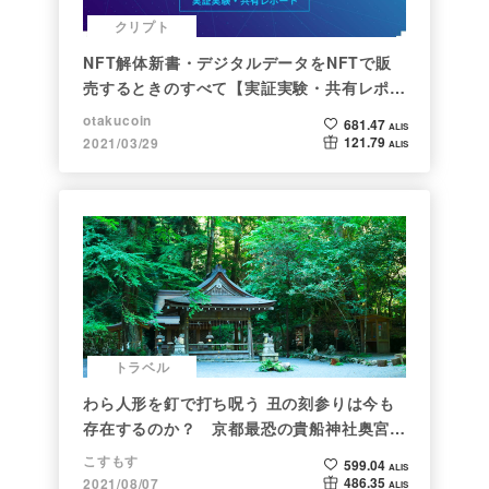
クリプト
NFT解体新書・デジタルデータをNFTで販
売するときのすべて【実証実験・共有レポー
ト】
otakucoin
681.47
ALIS
121.79
2021/03/29
ALIS
トラベル
わら人形を釘で打ち呪う 丑の刻参りは今も
存在するのか？ 京都最恐の貴船神社奥宮を
調べた
こすもす
599.04
ALIS
486.35
2021/08/07
ALIS