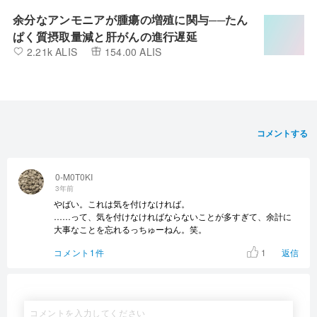
余分なアンモニアが腫瘍の増殖に関与──たん
ぱく質摂取量減と肝がんの進行遅延
2.21k ALIS
154.00 ALIS
コメントする
0-M0T0KI
3年前
やばい。これは気を付けなければ。
……って、気を付けなければならないことが多すぎて、余計に
大事なことを忘れるっちゅーねん。笑。
1
コメント1件
返信