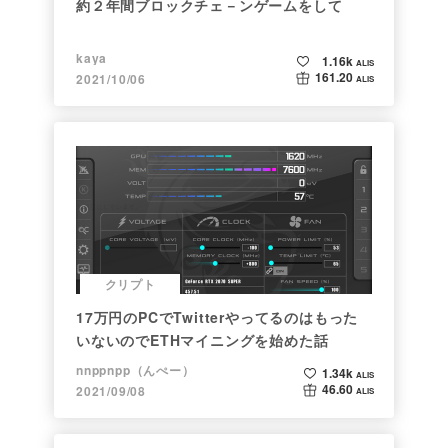
約２年間ブロックチェ－ンゲームをして
kaya
1.16k
ALIS
161.20
2021/10/06
ALIS
クリプト
17万円のPCでTwitterやってるのはもった
いないのでETHマイニングを始めた話
nnppnpp（んぺー）
1.34k
ALIS
46.60
2021/09/08
ALIS