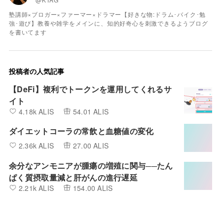
塾講師×ブロガー×ファーマー×ドラマー【好きな物:ドラム･バイク･勉
強･遊び】教養や雑学をメインに、知的好奇心を刺激できるようブログ
を書いてます
投稿者の人気記事
【DeFi】複利でトークンを運用してくれるサ
イト
4.18k ALIS
54.01 ALIS
ダイエットコーラの常飲と血糖値の変化
2.36k ALIS
27.00 ALIS
余分なアンモニアが腫瘍の増殖に関与──たん
ぱく質摂取量減と肝がんの進行遅延
2.21k ALIS
154.00 ALIS