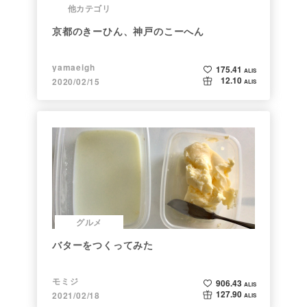
他カテゴリ
京都のきーひん、神戸のこーへん
yamaeigh
175.41
ALIS
12.10
2020/02/15
ALIS
グルメ
バターをつくってみた
モミジ
906.43
ALIS
127.90
2021/02/18
ALIS