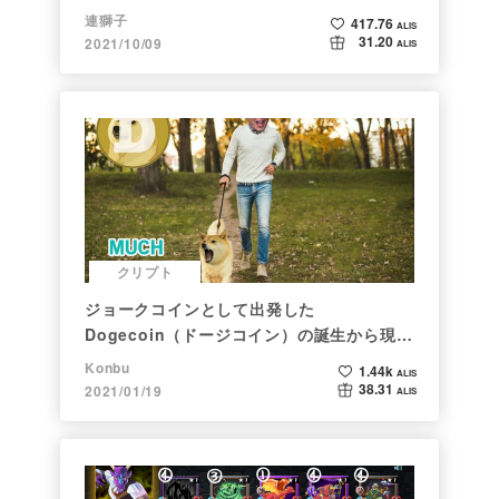
連獅子
417.76
ALIS
31.20
2021/10/09
ALIS
クリプト
ジョークコインとして出発した
Dogecoin（ドージコイン）の誕生から現在
まで。注目される非証券性🐶
Konbu
1.44k
ALIS
38.31
2021/01/19
ALIS