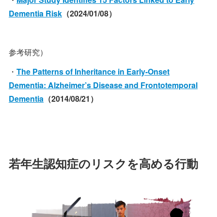
Dementia Risk
（2024/01/08）
参考研究）
・
The Patterns of Inheritance in Early-Onset
Dementia: Alzheimer’s Disease and Frontotemporal
Dementia
（2014/08/21）
若年生認知症のリスクを高める行動