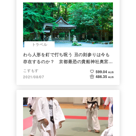
トラベル
わら人形を釘で打ち呪う 丑の刻参りは今も
存在するのか？ 京都最恐の貴船神社奥宮を
調べた
こすもす
599.04
ALIS
486.35
2021/08/07
ALIS