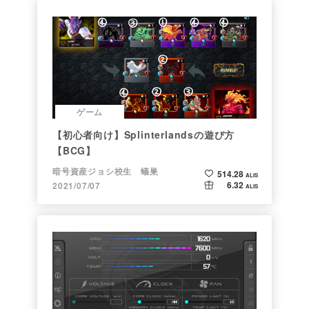
ゲーム
【初心者向け】Splinterlandsの遊び方
【BCG】
暗号資産ジョシ校生 蟻巣
514.28
ALIS
6.32
2021/07/07
ALIS