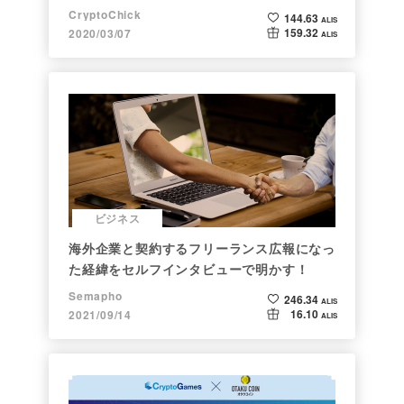
CryptoChick
144.63
ALIS
159.32
2020/03/07
ALIS
ビジネス
海外企業と契約するフリーランス広報になっ
た経緯をセルフインタビューで明かす！
Semapho
246.34
ALIS
16.10
2021/09/14
ALIS