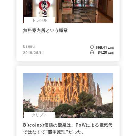
トラベル
無料案内所という職業
bansu
596.41
ALIS
84.20
2019/06/11
ALIS
クリプト
Bitcoinの価値の源泉は、PoWによる電気代
ではなくて"競争原理"だった。