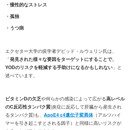
・慢性的なストレス
・孤独
・うつ病
エクセター大学の疫学者デビッド・ルウェリン氏は、
「
発見された様々な要因をターゲットにすることで、
YODのリスクを軽減する手助けになるかもしれない
」と
述べています。
ビタミンDの欠乏
や何らかの感染によって広がる
高レベル
のC反応性タンパク質
(炎症に反応して肝臓から産生され
るタンパク質)も、
ApoE4 ε4遺伝子変異体
（アルツハイ
マーを引き起こすとされる因子）と同様に高いリスクが