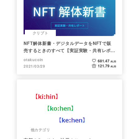
クリプト
NFT解体新書・デジタルデータをNFTで販
売するときのすべて【実証実験・共有レポー
ト】
otakucoin
681.47
ALIS
121.79
2021/03/29
ALIS
他カテゴリ