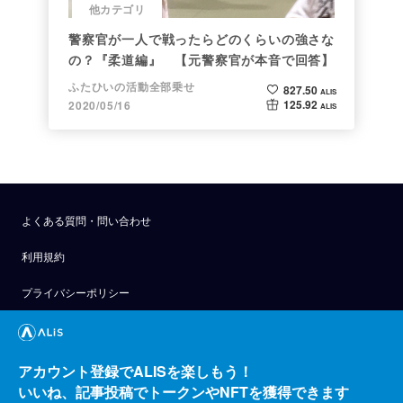
他カテゴリ
警察官が一人で戦ったらどのくらいの強さな
の？『柔道編』 【元警察官が本音で回答】
ふたひいの活動全部乗せ
827.50
ALIS
125.92
2020/05/16
ALIS
よくある質問・問い合わせ
利用規約
プライバシーポリシー
公式アナウンス
技術ブログ
アカウント登録でALISを楽しもう！
いいね、記事投稿でトークンやNFTを獲得できます
API