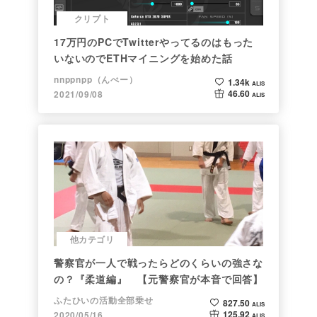
クリプト
17万円のPCでTwitterやってるのはもった
いないのでETHマイニングを始めた話
nnppnpp（んぺー）
1.34k
ALIS
46.60
2021/09/08
ALIS
他カテゴリ
警察官が一人で戦ったらどのくらいの強さな
の？『柔道編』 【元警察官が本音で回答】
ふたひいの活動全部乗せ
827.50
ALIS
125.92
2020/05/16
ALIS