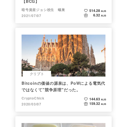
【BCG】
暗号資産ジョシ校生 蟻巣
514.28
ALIS
6.32
2021/07/07
ALIS
クリプト
Bitcoinの価値の源泉は、PoWによる電気代
ではなくて"競争原理"だった。
CryptoChick
144.63
ALIS
159.32
2020/03/07
ALIS