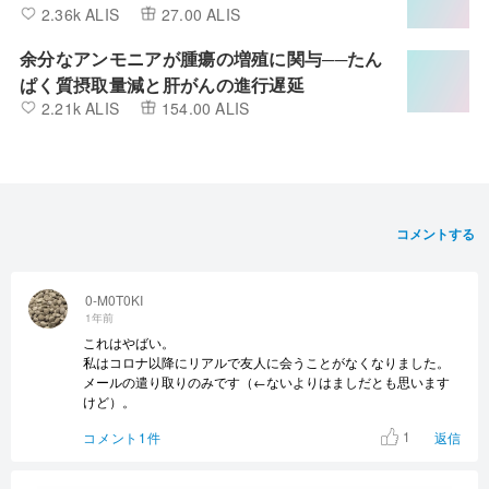
2.36k ALIS
27.00 ALIS
余分なアンモニアが腫瘍の増殖に関与──たん
ぱく質摂取量減と肝がんの進行遅延
2.21k ALIS
154.00 ALIS
コメントする
0-M0T0KI
1年前
これはやばい。
私はコロナ以降にリアルで友人に会うことがなくなりました。
メールの遣り取りのみです（←ないよりはましだとも思います
けど）。
1
コメント1件
返信