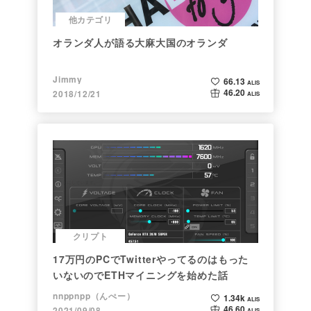
他カテゴリ
オランダ人が語る大麻大国のオランダ
Jimmy
66.13
ALIS
46.20
2018/12/21
ALIS
クリプト
17万円のPCでTwitterやってるのはもった
いないのでETHマイニングを始めた話
nnppnpp（んぺー）
1.34k
ALIS
46.60
2021/09/08
ALIS