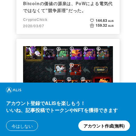
Bitcoinの価値の源泉は、PoWによる電気代
ではなくて"競争原理"だった。
CryptoChick
144.63
ALIS
159.32
2020/03/07
ALIS
ゲーム
【初心者向け】Splinterlandsの遊び方
アカウント登録でALISを楽しもう！
【BCG】
いいね、記事投稿でトークンやNFTを獲得できます
暗号資産ジョシ校生 蟻巣
514.28
ALIS
6.32
2021/07/07
ALIS
アカウント作成(無料)
今はしない