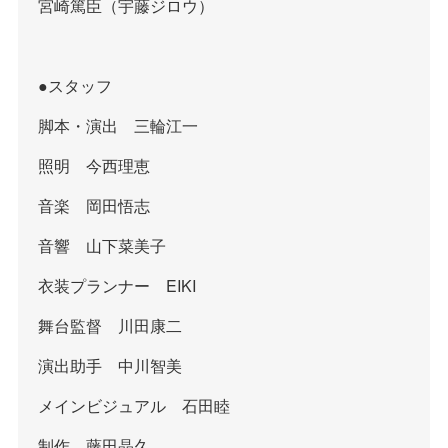
宮崎篤臣（宇藤ジロウ）
●スタッフ
脚本・演出 三輪江一
照明 今西理恵
音楽 岡田悟志
音響 山下菜美子
衣装プランナー EIKI
舞台監督 川田康二
演出助手 中川智美
メインビジュアル 石田睦
制作 藤田晶久