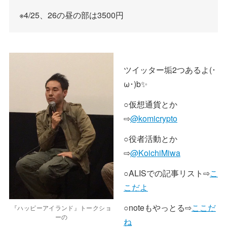
※4/25、26の昼の部は3500円
ツイッター垢2つあるよ(･
ω･)b✨
○仮想通貨とか
⇨
@komicrypto
○役者活動とか
⇨
@KoichiMiwa
○ALISでの記事リスト⇨
こ
こだよ
○noteもやっとる⇨
ここだ
『ハッピーアイランド』トークショ
ーの
ね