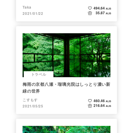
Taka
494.64
ALIS
35.87
2021/01/22
ALIS
トラベル
梅雨の京都八瀬・瑠璃光院はしっとり濃い新
緑の世界
こすもす
460.46
ALIS
216.64
2021/05/25
ALIS