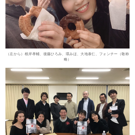
（左から）根岸孝輔、後藤ひろみ、環みほ、大地泰仁、フォンチー（敬称
略）