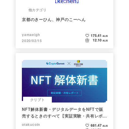
他カテゴリ
京都のきーひん、神戸のこーへん
yamaeigh
175.41
ALIS
12.10
2020/02/15
ALIS
クリプト
NFT解体新書・デジタルデータをNFTで販
売するときのすべて【実証実験・共有レポー
ト】
otakucoin
681.47
ALIS