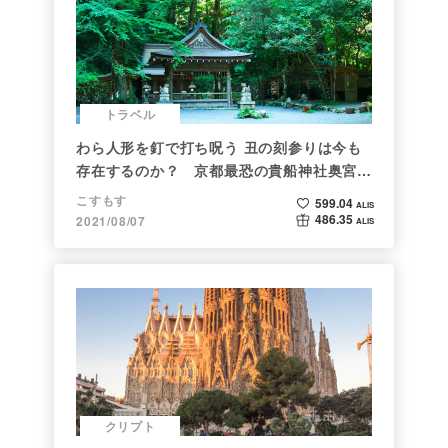
トラベル
わら人形を釘で打ち呪う 丑の刻参りは今も
存在するのか？ 京都最恐の貴船神社奥宮を
調べた
こすもす
599.04
ALIS
486.35
2021/08/07
ALIS
クリプト