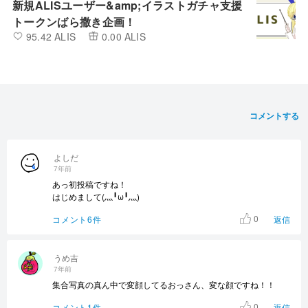
新規ALISユーザー&amp;イラストガチャ支援
トークンばら撒き企画！
95.42 ALIS
0.00 ALIS
コメントする
よしだ
7年前
あっ初投稿ですね！
はじめまして(灬╹ω╹灬)
0
コメント6件
返信
うめ吉
7年前
集合写真の真ん中で変顔してるおっさん、変な顔ですね！！
0
コメント1件
返信