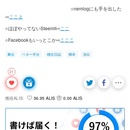
○nemlogにも手を出した
⇨
ここよ
○ほぼやってないSteemit⇨
ここ
○Facebookもいっとこか⇨
こここ
舞台
ベター半分
稽古日誌
脚本
演出
21
獲得ALIS:
36.95 ALIS
0.00 ALIS