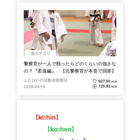
他カテゴリ
警察官が一人で戦ったらどのくらいの強さな
の？『柔道編』 【元警察官が本音で回答】
ふたひいの活動全部乗せ
827.50
ALIS
125.92
2020/05/16
ALIS