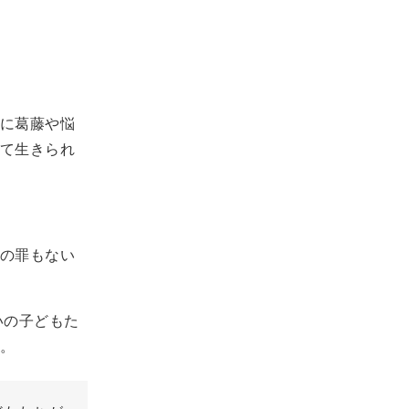
に葛藤や悩
て生きられ
の罪もない
いの子どもた
。