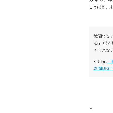
ことほど、
戦闘で３
る」
と説
もしれな
引用元:
「
新聞DIGIT
＊