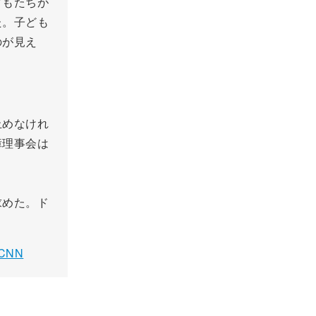
どもたちが
た。子ども
のが見え
止めなけれ
障理事会は
求めた。ド
CNN