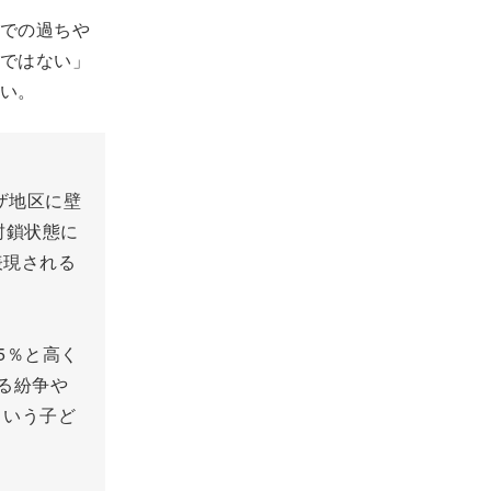
での過ちや
ではない」
い。
ザ地区に壁
封鎖状態に
表現される
5％と高く
る紛争や
という子ど