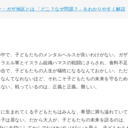
ナ・ガザ地区とは 「どこ？なぜ問題？」をわかりやすく解説
の中で、子どもたちのメンタルヘルスが良いわけがない。ガザ
スラエル軍とイスラム組織ハマスの戦闘にさらされ、食料不足
都合で、子どもたちの人生が犠牲になるなんておかしい。ただ
になんてなれないほど、それこそ子どもたちの未来を守るため
れない。戦っているのは、正義と正義。難しい。
世に生まれてくる子どもたちはみんな、希望に満ち溢れていて
い子は居ない。だから大人が、子どもたちの未来を語るのは、
存分に大切にしてからでなければいけないと思う。子どもたち