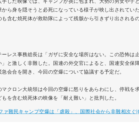
入手した映像では、キャンプが炎に包まれ、大勢の男女や子
撃から身を隠そうと必死になっている様子が映し出されてい
のも含む焼死体が救助隊によって残骸から引きずり出される
テーレス事務総長は「ガザに安全な場所はない。この恐怖は
い」と激しく非難した。国連の外交官によると、国連安全保
緊急会合を開き、今回の空爆について協議する予定だ。
のマクロン大統領は今回の空爆に怒りをあらわにし、停戦を
どもを含む焼死体の映像を「耐え難い」と批判した。
ファ難民キャンプ空爆は「虐殺」、国際社会から非難相次ぐ|