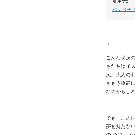
引用元:
パレスチ
＊
こんな状況
もたちはイ
況。大人の
ももう冷静
なのかもし
でも、この
夢を持たな
の“今”を、