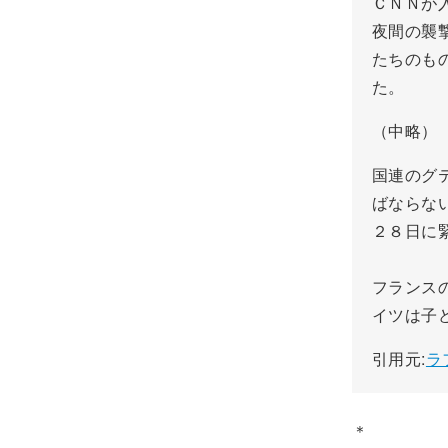
ＣＮＮが
夜間の襲
たちのも
た。
（中略）
国連のグ
ばならな
２８日に
フランス
イツは子
引用元:
ラ
＊