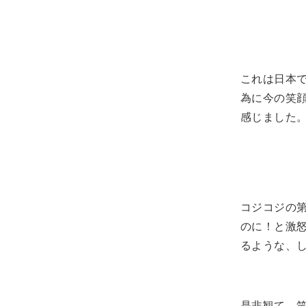
これは日本
為に今の笑
感じました
コジコジの
のに！と激
るような、
是非観て、