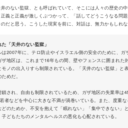
天井のない監獄、とも呼ばれていて、そこには人々の歴史の中
。正義と正義が激しくぶつかって、「話してどうこうなる問題
なのだと思う。こうした現実を前に、対話は、無力かもしれな
れた「天井のない監獄」
ルは2007年に、テロ防止やイスラエル側の安全のために、ガ
ガザ地区は、これまで16年もの間、壁やフェンスに囲まれた
とモノの出入りすら制限されている。「天井のない監獄」と
のためだ。
封鎖され、自由も制限されているため、ガザ地区の失業率は4
、若者などを中心に大きな不満が渦巻いている。また、度重な
などのためか、不安を抱えて「眠れない」「集中できない」
、子どもたちのメンタルヘルスの悪化も心配されている。