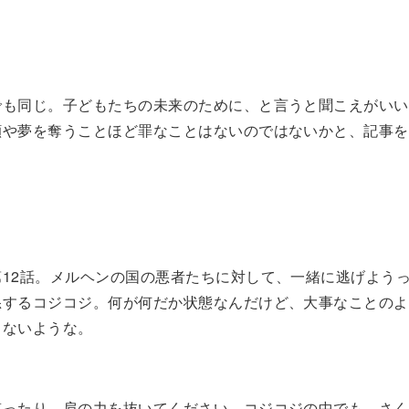
でも同じ。子どもたちの未来のために、と言うと聞こえがいい
顔や夢を奪うことほど罪なことはないのではないかと、記事を
。
第12話。メルヘンの国の悪者たちに対して、一緒に逃げよう
怒するコジコジ。何が何だか状態なんだけど、大事なことのよ
しないような。
笑ったり、肩の力を抜いてください。コジコジの中でも、さく