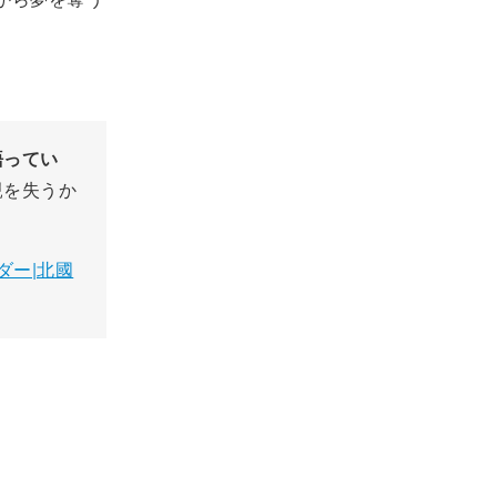
語ってい
親を失うか
ダー|北國