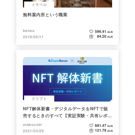
トラベル
無料案内所という職業
bansu
596.41
ALIS
84.20
2019/06/11
ALIS
クリプト
NFT解体新書・デジタルデータをNFTで販
売するときのすべて【実証実験・共有レポー
ト】
otakucoin
681.47
ALIS
121.79
2021/03/29
ALIS