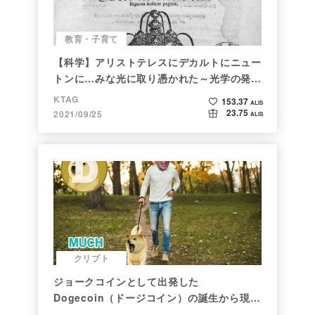
教育・子育て
【科学】アリストテレスにデカルトにニュー
トンに…みな光に取り憑かれた～光学の発展
～
KTAG
153.37
ALIS
23.75
2021/09/25
ALIS
クリプト
ジョークコインとして出発した
Dogecoin（ドージコイン）の誕生から現在
まで。注目される非証券性🐶