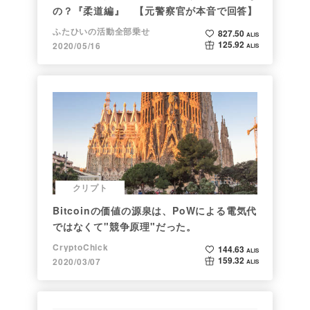
の？『柔道編』 【元警察官が本音で回答】
ふたひいの活動全部乗せ
827.50
ALIS
125.92
2020/05/16
ALIS
クリプト
Bitcoinの価値の源泉は、PoWによる電気代
ではなくて"競争原理"だった。
CryptoChick
144.63
ALIS
159.32
2020/03/07
ALIS