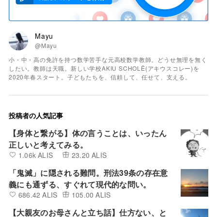
Mayu
@Mayu
小・中・高の免許を持つ数学苦手な元高校数学教師。どうせ無理を無く
したい。教師は天職。新しい学校AKIU SCHOLĒ(アキウスコレー)を
2020年春スタート。子どもたちを、信頼して、任せて、支える。
投稿者の人気記事
【身体と繋がる】体の言うことは、いったん
正しいと考えてみる。
1.06k ALIS
23.20 ALIS
「鬼滅」に隠される難問。刑法39条の存在意
義にも通ずる、すぐれて現代的な問い。
686.42 ALIS
105.00 ALIS
【大親友のお母さんと立ち話】仕方ない、と