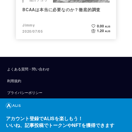
BCAAは本当に必要なのか？徹底的調査
Jimmy
0.00
ALIS
1.20
2020/07/05
ALIS
よくある質問・問い合わせ
利用規約
プライバシーポリシー
公式アナウンス
技術ブログ
アカウント登録でALISを楽しもう！
いいね、記事投稿でトークンやNFTを獲得できます
API