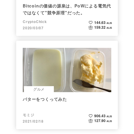
Bitcoinの価値の源泉は、PoWによる電気代
ではなくて"競争原理"だった。
CryptoChick
144.63
ALIS
159.32
2020/03/07
ALIS
グルメ
バターをつくってみた
モミジ
906.43
ALIS
127.90
2021/02/18
ALIS