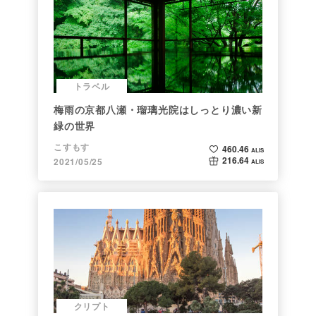
トラベル
梅雨の京都八瀬・瑠璃光院はしっとり濃い新
緑の世界
こすもす
460.46
ALIS
216.64
2021/05/25
ALIS
クリプト