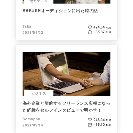
他カテゴリ
SASUKEオーディションに出た時の話
Taka
494.64
ALIS
35.87
2021/01/22
ALIS
ビジネス
海外企業と契約するフリーランス広報になっ
た経緯をセルフインタビューで明かす！
Semapho
246.34
ALIS
16.10
2021/09/14
ALIS