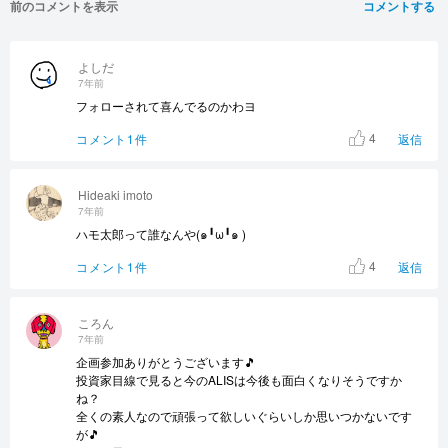
前のコメントを表示
コメントする
よしだ
7年前
フォローされて喜んでるのかわヨ
4
コメント1件
返信
Hideaki imoto
7年前
ハモ太郎って誰なんや(๑╹ω╹๑ )
4
コメント1件
返信
ころん
7年前
企画参加ありがとうございます🎵
投資家目線で見ると今のALISは今後も面白くなりそうですか
ね？
全くの素人なので頑張って欲しいぐらいしか思いつかないです
が🎵