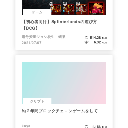
ゲーム
【初心者向け】Splinterlandsの遊び方
【BCG】
暗号資産ジョシ校生 蟻巣
514.28
ALIS
6.32
2021/07/07
ALIS
クリプト
約２年間ブロックチェ－ンゲームをして
kaya
1.16k
ALIS