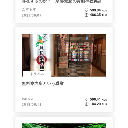
存在するのか？ 京都最恐の貴船神社奥宮を
調べた
こすもす
599.04
ALIS
486.35
2021/08/07
ALIS
トラベル
無料案内所という職業
bansu
596.41
ALIS
84.20
2019/06/11
ALIS