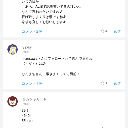
いつの日か
「ああ、ALISで記事書いてるの凄いね」
なんて言われたいですね🎵
投げ銭しまくりは漢ですね🎵
今後も宜しくお願いします🎵
4
コメント2件
返信
Sakky
7年前
mizusawaさんにフォローされて喜んでますね
（・∀・）ﾆﾔﾆﾔ
むろまちさん、撒きまくってて男前！
1
コメント1件
返信
ミカヅキカヅキ
7年前
39！
4649!
55alis！