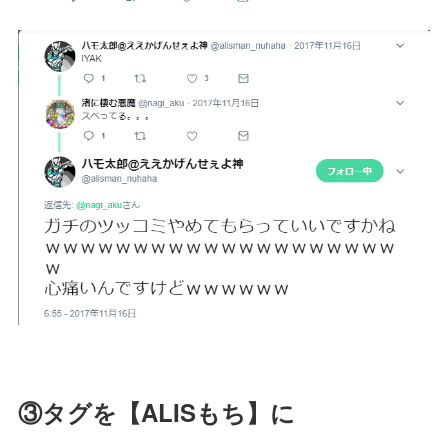
③タグを【ALISもち】に