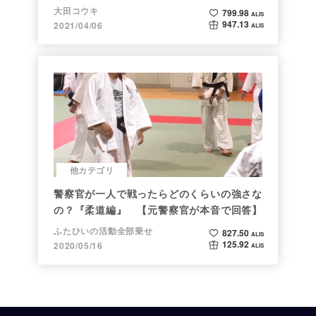
大田コウキ
799.98
ALIS
947.13
2021/04/06
ALIS
他カテゴリ
警察官が一人で戦ったらどのくらいの強さな
の？『柔道編』 【元警察官が本音で回答】
ふたひいの活動全部乗せ
827.50
ALIS
125.92
2020/05/16
ALIS