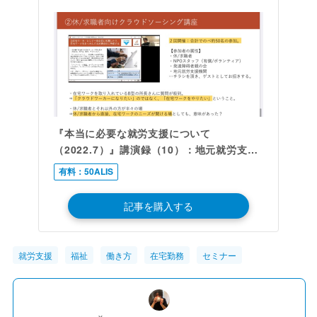
『本当に必要な就労支援について
（2022.7）』講演録（10）：地元就労支援
NPOでやってみた４つのこと
有料：50ALIS
記事を購入する
就労支援
福祉
働き方
在宅勤務
セミナー