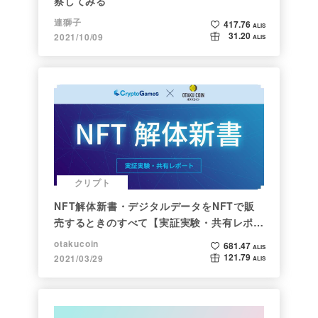
察してみる
連獅子
417.76
ALIS
31.20
2021/10/09
ALIS
クリプト
NFT解体新書・デジタルデータをNFTで販
売するときのすべて【実証実験・共有レポー
ト】
otakucoin
681.47
ALIS
121.79
2021/03/29
ALIS