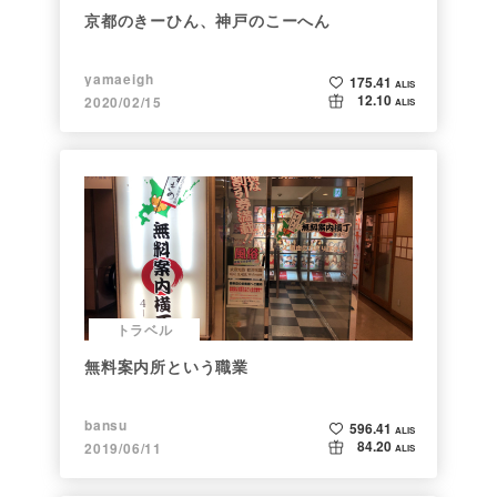
京都のきーひん、神戸のこーへん
yamaeigh
175.41
ALIS
12.10
2020/02/15
ALIS
トラベル
無料案内所という職業
bansu
596.41
ALIS
84.20
2019/06/11
ALIS