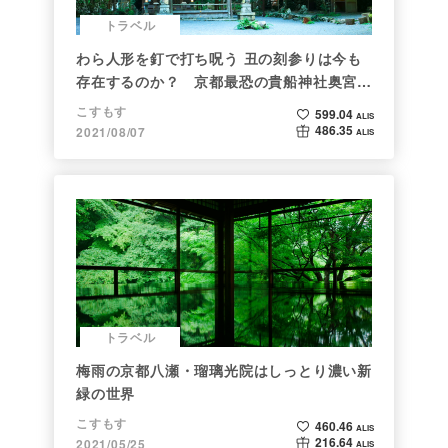
トラベル
わら人形を釘で打ち呪う 丑の刻参りは今も
存在するのか？ 京都最恐の貴船神社奥宮を
調べた
こすもす
599.04
ALIS
486.35
2021/08/07
ALIS
トラベル
梅雨の京都八瀬・瑠璃光院はしっとり濃い新
緑の世界
こすもす
460.46
ALIS
216.64
2021/05/25
ALIS