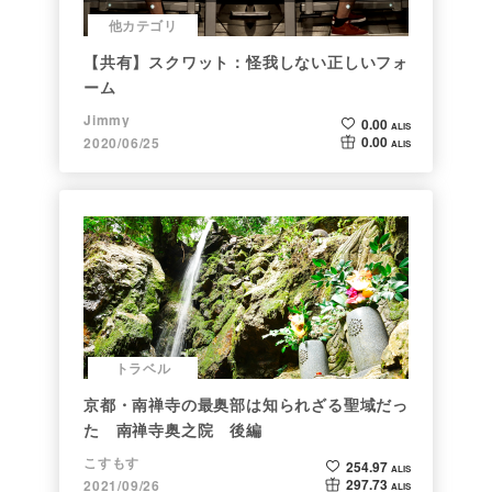
他カテゴリ
【共有】スクワット：怪我しない正しいフォ
ーム
Jimmy
0.00
ALIS
0.00
2020/06/25
ALIS
トラベル
京都・南禅寺の最奥部は知られざる聖域だっ
た 南禅寺奥之院 後編
こすもす
254.97
ALIS
297.73
2021/09/26
ALIS