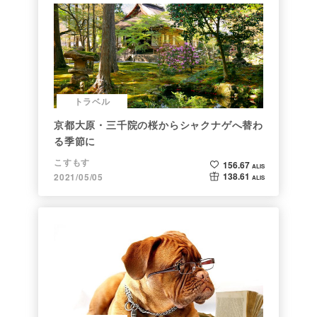
トラベル
京都大原・三千院の桜からシャクナゲへ替わ
る季節に
こすもす
156.67
ALIS
138.61
2021/05/05
ALIS