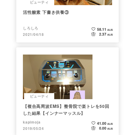
ビューティ
活性酸素 下書き供養③
しろしろ
58.11
ALIS
2.37
2021/04/18
ALIS
ビューティ
【複合高周波EMS】整骨院で楽トレを50回
した結果【インナーマッスル】
kapimoja
41.00
ALIS
0.00
2019/05/24
ALIS