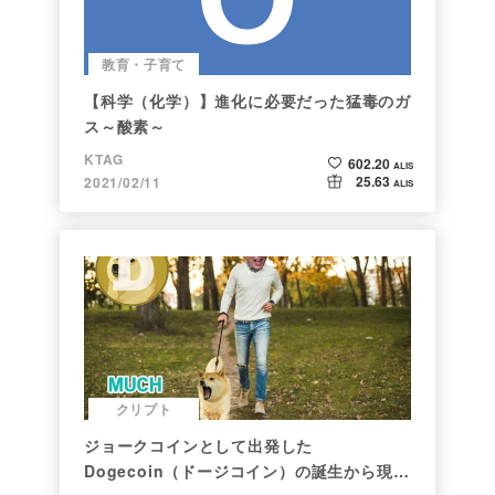
教育・子育て
【科学（化学）】進化に必要だった猛毒のガ
ス～酸素～
KTAG
602.20
ALIS
25.63
2021/02/11
ALIS
クリプト
ジョークコインとして出発した
Dogecoin（ドージコイン）の誕生から現在