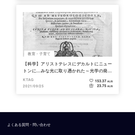
教育・子育て
【科学】アリストテレスにデカルトにニュー
トンに…みな光に取り憑かれた～光学の発展
～
KTAG
153.37
ALIS
23.75
2021/09/25
ALIS
よくある質問・問い合わせ