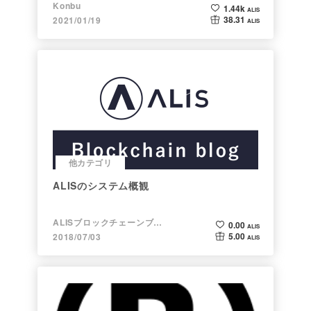
まで。注目される非証券性🐶
Konbu
1.44k
ALIS
38.31
2021/01/19
ALIS
他カテゴリ
ALISのシステム概観
ALISブロックチェーンブログ
0.00
ALIS
5.00
2018/07/03
ALIS