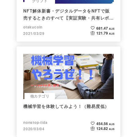
クリプト
NFT解体新書・デジタルデータをNFTで販
売するときのすべて【実証実験・共有レポー
ト】
otakucoin
681.47
ALIS
121.79
2021/03/29
ALIS
他カテゴリ
機械学習を体験してみよう！（難易度低）
nonstop-iida
454.56
ALIS
124.82
2020/03/04
ALIS