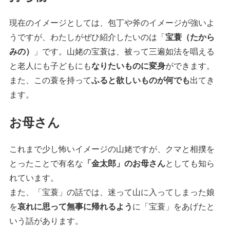
現在のイメージとしては、包丁や斧のイメージが強いよ
うですが、わたしがぜひ紹介したいのは「
宝蓑（たから
みの）
」です。山姥の宝蓑は、被って三遍如法を唱える
と老人にも子どもにも
なりたいものに変身
ができます。
また、この蓑を持って
ふると欲しいものが何でも
出てき
ます。
お母さん
これまで少し怖いイメージの山姥ですが、クマと相撲を
とったことで有名な
「金太郎」のお母さん
としても知ら
れています。
また、「宝蓑」の話では、迷って山に入ってしまった娘
を
哀れに思って無事に帰れるよう
に「宝蓑」をあげたと
いう話があります。