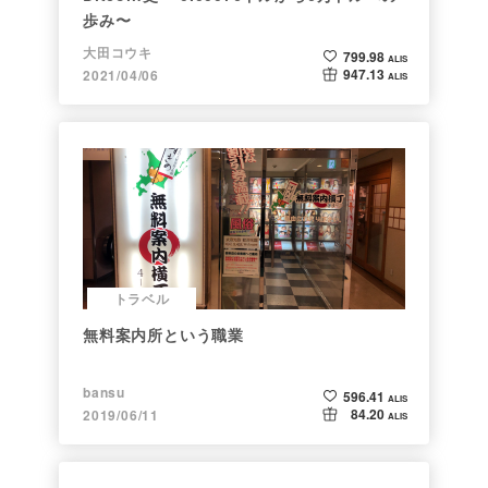
歩み〜
大田コウキ
799.98
ALIS
947.13
2021/04/06
ALIS
トラベル
無料案内所という職業
bansu
596.41
ALIS
84.20
2019/06/11
ALIS