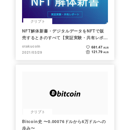
クリプト
NFT解体新書・デジタルデータをNFTで販
売するときのすべて【実証実験・共有レポー
ト】
otakucoin
681.47
ALIS
121.79
2021/03/29
ALIS
クリプト
Bitcoin史 〜0.00076ドルから6万ドルへの
歩み〜