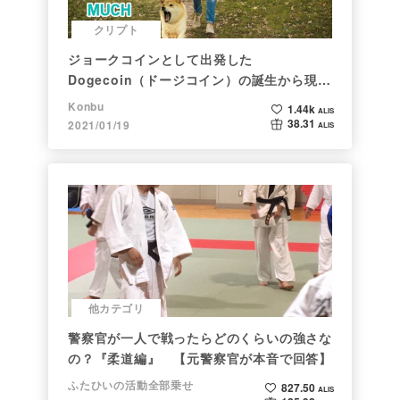
クリプト
ジョークコインとして出発した
Dogecoin（ドージコイン）の誕生から現在
まで。注目される非証券性🐶
Konbu
1.44k
ALIS
38.31
2021/01/19
ALIS
他カテゴリ
警察官が一人で戦ったらどのくらいの強さな
の？『柔道編』 【元警察官が本音で回答】
ふたひいの活動全部乗せ
827.50
ALIS