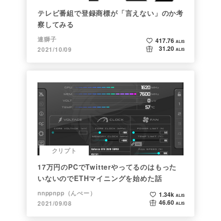
テレビ番組で登録商標が「言えない」のか考
察してみる
連獅子
417.76
ALIS
31.20
2021/10/09
ALIS
クリプト
17万円のPCでTwitterやってるのはもった
いないのでETHマイニングを始めた話
nnppnpp（んぺー）
1.34k
ALIS
46.60
2021/09/08
ALIS