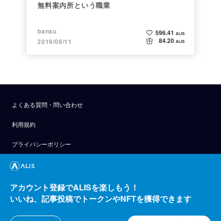
無料案内所という職業
bansu
596.41
ALIS
84.20
2019/06/11
ALIS
よくある質問・問い合わせ
利用規約
プライバシーポリシー
公式アナウンス
技術ブログ
アカウント登録でALISを楽しもう！
いいね、記事投稿でトークンやNFTを獲得できます
API