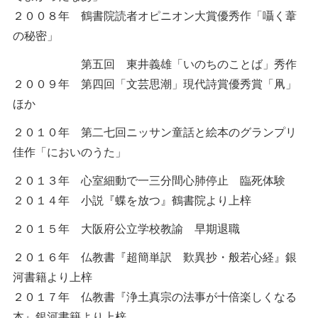
２００８年 鶴書院読者オピニオン大賞優秀作「囁く葦
の秘密」
第五回 東井義雄「いのちのことば」秀作
２００９年 第四回「文芸思潮」現代詩賞優秀賞「凧」
ほか
２０１０年 第二七回ニッサン童話と絵本のグランプリ
佳作「においのうた」
２０１３年 心室細動で一三分間心肺停止 臨死体験
２０１４年 小説『蝶を放つ』鶴書院より上梓
２０１５年 大阪府公立学校教諭 早期退職
２０１６年 仏教書『超簡単訳 歎異抄・般若心経』銀
河書籍より上梓
２０１７年 仏教書『浄土真宗の法事が十倍楽しくなる
本』銀河書籍より上梓