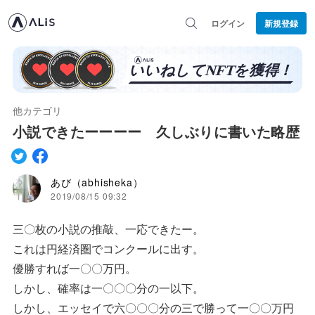
ログイン
新規登録
他カテゴリ
小説できたーーーー 久しぶりに書いた略歴
あび（abhisheka）
2019/08/15 09:32
三〇枚の小説の推敲、一応できたー。
これは円経済圏でコンクールに出す。
優勝すれば一〇〇万円。
しかし、確率は一〇〇〇分の一以下。
しかし、エッセイで六〇〇〇分の三で勝って一〇〇万円