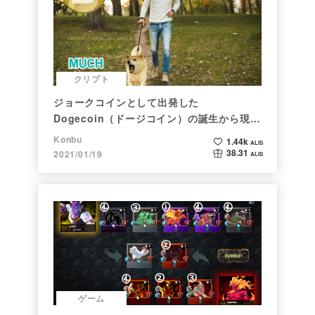
クリプト
ジョークコインとして出発した
Dogecoin（ドージコイン）の誕生から現在
まで。注目される非証券性🐶
Konbu
1.44k
ALIS
38.31
2021/01/19
ALIS
ゲーム