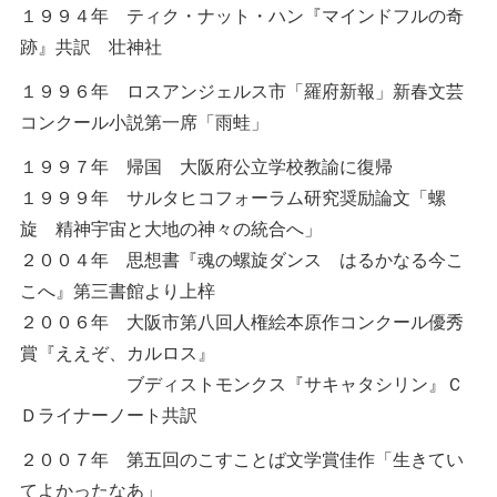
１９９４年 ティク・ナット・ハン『マインドフルの奇
跡』共訳 壮神社
１９９６年 ロスアンジェルス市「羅府新報」新春文芸
コンクール小説第一席「雨蛙」
１９９７年 帰国 大阪府公立学校教諭に復帰
１９９９年 サルタヒコフォーラム研究奨励論文「螺
旋 精神宇宙と大地の神々の統合へ」
２００４年 思想書『魂の螺旋ダンス はるかなる今こ
こへ』第三書館より上梓
２００６年 大阪市第八回人権絵本原作コンクール優秀
賞『ええぞ、カルロス』
ブディストモンクス『サキャタシリン』Ｃ
Ｄライナーノート共訳
２００７年 第五回のこすことば文学賞佳作「生きてい
てよかったなあ」