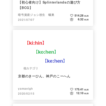
【初心者向け】Splinterlandsの遊び方
【BCG】
暗号資産ジョシ校生 蟻巣
514.28
ALIS
6.32
2021/07/07
ALIS
他カテゴリ
京都のきーひん、神戸のこーへん
yamaeigh
175.41
ALIS
12.10
2020/02/15
ALIS