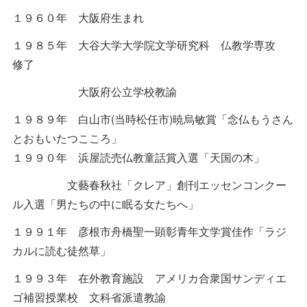
１９６０年 大阪府生まれ
１９８５年 大谷大学大学院文学研究科 仏教学専攻
修了
大阪府公立学校教諭
１９８９年 白山市(当時松任市)暁烏敏賞「念仏もうさん
とおもいたつこころ」
１９９０年 浜屋読売仏教童話賞入選「天国の木」
文藝春秋社「クレア」創刊エッセンコンクー
ル入選「男たちの中に眠る女たちへ」
１９９１年 彦根市舟橋聖一顕彰青年文学賞佳作「ラジ
カルに読む徒然草」
１９９３年 在外教育施設 アメリカ合衆国サンディエ
ゴ補習授業校 文科省派遣教諭