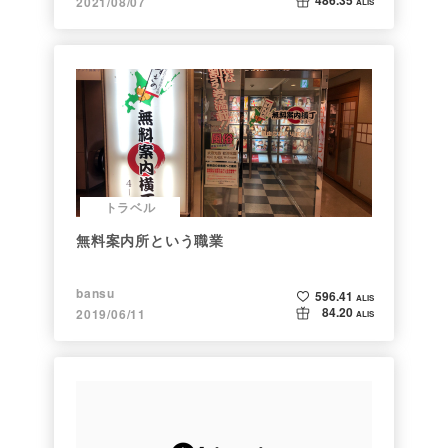
486.35
2021/08/07
ALIS
トラベル
無料案内所という職業
bansu
596.41
ALIS
84.20
2019/06/11
ALIS