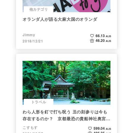
他カテゴリ
オランダ人が語る大麻大国のオランダ
Jimmy
66.13
ALIS
46.20
2018/12/21
ALIS
トラベル
わら人形を釘で打ち呪う 丑の刻参りは今も
存在するのか？ 京都最恐の貴船神社奥宮を
調べた
こすもす
599.04
ALIS