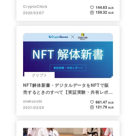
CryptoChick
144.63
ALIS
159.32
2020/03/07
ALIS
クリプト
NFT解体新書・デジタルデータをNFTで販
売するときのすべて【実証実験・共有レポー
ト】
otakucoin
681.47
ALIS
121.79
2021/03/29
ALIS