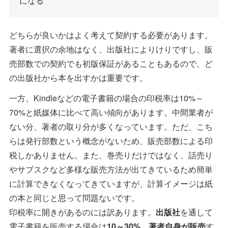
になる
どちらが良いかはよく考えて契約する必要があります。
著者に選択の余地はなく、出版社によりけりですし、販
売部数での契約でも初版保証があることもあるので、ど
の出版社から本を出すかは重要です。
一方、Kindleなどの電子書籍の場合の印税率は10%～
70%と紙媒体に比べて高い傾向があります。中間業者が
ない分、著者の取り分が多くなっています。ただ、こち
らは発行部数という概念がないため、販売部数による印
税しかありません。また、巻売りだけではなく、話売り
やサブスクなど多様な販売方法が出てきているため簡単
に計算できなくなってきていますが、計算イメージは紙
の本と同じと思って問題ないです。
印税率に開きがあるのには訳あります。
出版社
を通して
電子書籍を販売する場合は
10～30%
、
著者自身が販売
す