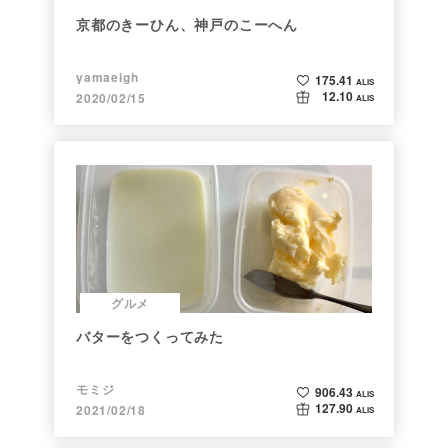
京都のきーひん、神戸のこーへん
yamaeigh
175.41
ALIS
12.10
2020/02/15
ALIS
グルメ
バターをつくってみた
モミジ
906.43
ALIS
127.90
2021/02/18
ALIS