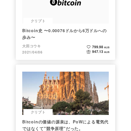
クリプト
Bitcoin史 〜0.00076ドルから6万ドルへの
歩み〜
大田コウキ
799.98
ALIS
947.13
2021/04/06
ALIS
クリプト
Bitcoinの価値の源泉は、PoWによる電気代
ではなくて"競争原理"だった。