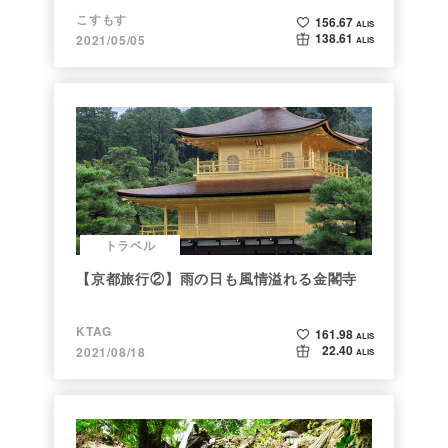
こすもす
156.67
ALIS
138.61
2021/05/05
ALIS
トラベル
【京都旅行②】雨の日も風情溢れる金閣寺
KTAG
161.98
ALIS
22.40
2021/08/18
ALIS