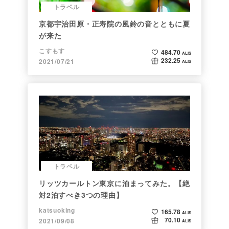
トラベル
京都宇治田原・正寿院の風鈴の音とともに夏
が来た
こすもす
484.70
ALIS
232.25
2021/07/21
ALIS
トラベル
リッツカールトン東京に泊まってみた。【絶
対2泊すべき3つの理由】
katsuoking
165.78
ALIS
70.10
2021/09/08
ALIS