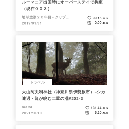
ルーマニア出国時にオーバーステイで拘束
（現在００３）
地球放浪２０年目 - クリプトラベラー
99.15
ALIS
0.00
2019/01/31
ALIS
トラベル
大山阿夫利神社（神奈川県伊勢原市）~シカ
遭遇・龍が睨む二重の瀧#202-3
matol
131.44
ALIS
5.20
2021/10/10
ALIS