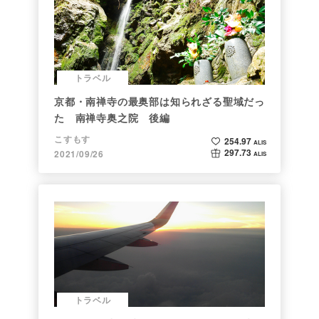
トラベル
京都・南禅寺の最奥部は知られざる聖域だっ
た 南禅寺奥之院 後編
こすもす
254.97
ALIS
297.73
2021/09/26
ALIS
トラベル