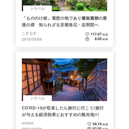
トラベル
「もののけ姫」着想の地であり魑魅魍魎の最
後の砦 知られざる京都洛北・志明院へ
こすもす
117.07
ALIS
8.00
2019/05/08
ALIS
トラベル
COVID-19が収束したら旅行に行こう!旅行
が与える経済効果とおすすめの観光地!!!
mitton
59.19
ALIS
62.00
2021/09/28
ALIS