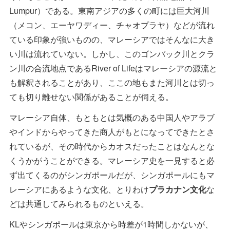
Lumpur）である。東南アジアの多くの町には巨大河川
（メコン、エーヤワディー、チャオプラヤ）などが流れ
ている印象が強いものの、マレーシアではそんなに大き
い川は流れていない。しかし、このゴンバック川とクラ
ン川の合流地点であるRiver of Lifeはマレーシアの源流と
も解釈されることがあり、ここの地もまた河川とは切っ
ても切り離せない関係があることが伺える。
マレーシア自体、もともとは気概のある中国人やアラブ
やインドからやってきた商人がもとになってできたとさ
れているが、その時代からカオスだったことはなんとな
くうかがうことができる。マレーシア史を一見すると必
ず出てくるのがシンガポールだが、シンガポールにもマ
レーシアにあるような文化、とりわけ
プラカナン文化
な
どは共通してみられるものといえる。
KLやシンガポールは東京から時差が1時間しかないが、