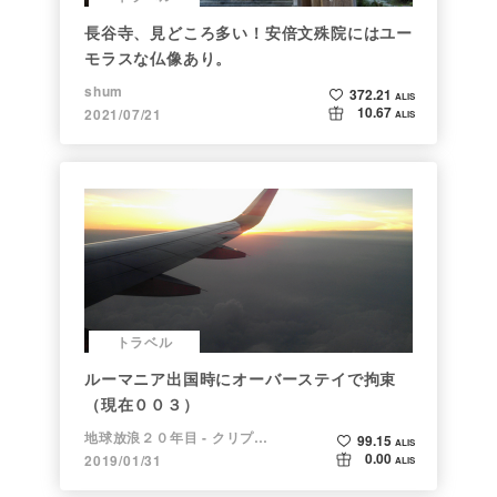
長谷寺、見どころ多い！安倍文殊院にはユー
モラスな仏像あり。
shum
372.21
ALIS
10.67
2021/07/21
ALIS
トラベル
ルーマニア出国時にオーバーステイで拘束
（現在００３）
地球放浪２０年目 - クリプトラベラー
99.15
ALIS
0.00
2019/01/31
ALIS