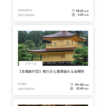
masahiro
69.22
ALIS
2.20
2021/09/26
ALIS
トラベル
【京都旅行②】雨の日も風情溢れる金閣寺
KTAG
161.98
ALIS
22.40
2021/08/18
ALIS