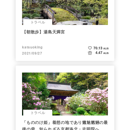
トラベル
【朝散歩】湯島天満宮
katsuoking
70.13
ALIS
4.47
2021/09/27
ALIS
トラベル
「もののけ姫」着想の地であり魑魅魍魎の最
後の砦 知られざる京都洛北・志明院へ