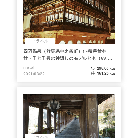
トラベル
四万温泉（群馬県中之条町）1~積善館本
館・千と千尋の神隠しのモデルとも（83.と
らべるショット）
matol
298.63
ALIS
161.25
2021/03/22
ALIS
トラベル