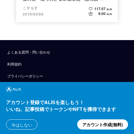
こすもす
117.07
ALIS
8.00
2019/05/08
ALIS
よくある質問・問い合わせ
利用規約
プライバシーポリシー
公式アナウンス
技術ブログ
アカウント登録でALISを楽しもう！
いいね、記事投稿でトークンやNFTを獲得できます
API
運営会社
アカウント作成(無料)
今はしない