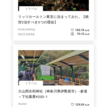
トラベル
リッツカールトン東京に泊まってみた。【絶
対2泊すべき3つの理由】
katsuoking
165.78
ALIS
70.10
2021/09/08
ALIS
トラベル
大山阿夫利神社（神奈川県伊勢原市）~参道
～下社風景#202-1
matol
124.04
ALIS