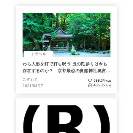
トラベル
わら人形を釘で打ち呪う 丑の刻参りは今も
存在するのか？ 京都最恐の貴船神社奥宮を
調べた
こすもす
599.04
ALIS
486.35
2021/08/07
ALIS