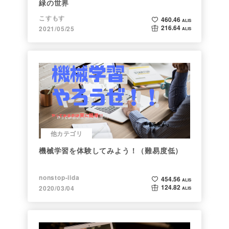
緑の世界
こすもす
460.46
ALIS
216.64
2021/05/25
ALIS
他カテゴリ
機械学習を体験してみよう！（難易度低）
nonstop-iida
454.56
ALIS
124.82
2020/03/04
ALIS