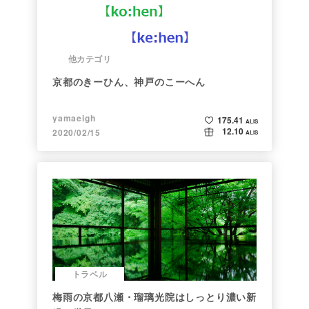
他カテゴリ
京都のきーひん、神戸のこーへん
yamaeigh
175.41
ALIS
12.10
2020/02/15
ALIS
トラベル
梅雨の京都八瀬・瑠璃光院はしっとり濃い新