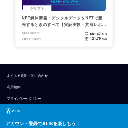
クリプト
NFT解体新書・デジタルデータをNFTで販
売するときのすべて【実証実験・共有レポー
ト】
otakucoin
681.47
ALIS
121.79
2021/03/29
ALIS
よくある質問・問い合わせ
利用規約
プライバシーポリシー
公式アナウンス
技術ブログ
アカウント登録でALISを楽しもう！