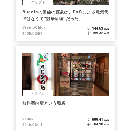
クリプト
Bitcoinの価値の源泉は、PoWによる電気代
ではなくて"競争原理"だった。
CryptoChick
144.63
ALIS
159.32
2020/03/07
ALIS
トラベル
無料案内所という職業
bansu
596.41
ALIS
84.20
2019/06/11
ALIS