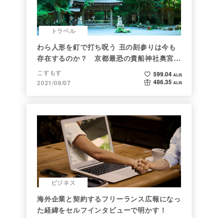
トラベル
わら人形を釘で打ち呪う 丑の刻参りは今も
存在するのか？ 京都最恐の貴船神社奥宮を
調べた
こすもす
599.04
ALIS
486.35
2021/08/07
ALIS
ビジネス
海外企業と契約するフリーランス広報になっ
た経緯をセルフインタビューで明かす！