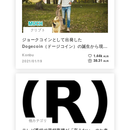
クリプト
ジョークコインとして出発した
Dogecoin（ドージコイン）の誕生から現在
まで。注目される非証券性🐶
Konbu
1.44k
ALIS
38.31
2021/01/19
ALIS
他カテゴリ
テレビ番組で登録商標が「言えない」のか考