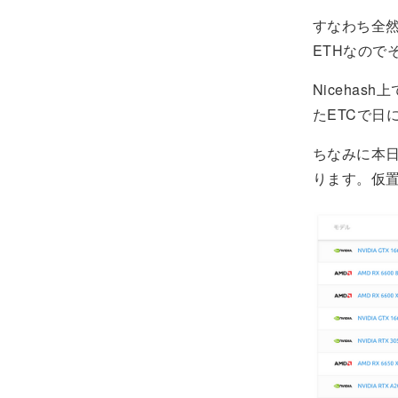
すなわち全
ETHなの
Niceha
たETCで日
ちなみに本
ります。仮置