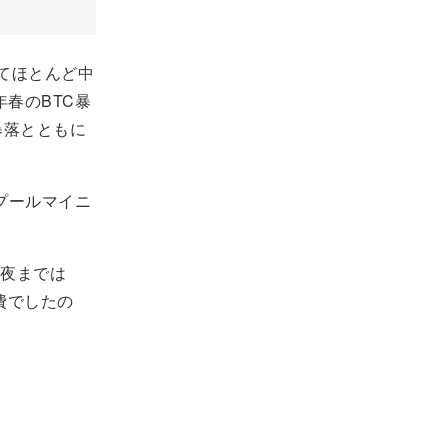
してほとんど中
年春のBTC暴
暴落とともに
プールマイニ
前夜までは
費でしたの