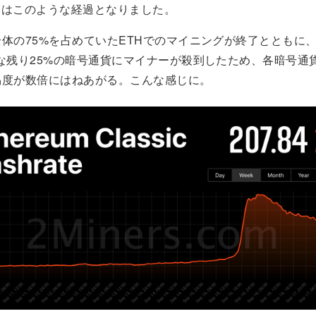
rge後はこのような経過となりました。
体の75%を占めていたETHでのマイニングが終了とともに、
な残り25%の暗号通貨にマイナーが殺到したため、各暗号通
易度が数倍にはねあがる。こんな感じに。