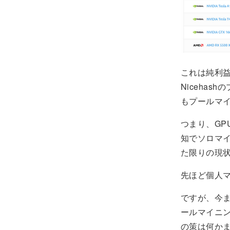
これは純利益
Niceha
もプールマ
つまり、G
知でソロマ
た限りの現
先ほど個人マ
ですが、今
ールマイニ
の策は何か