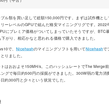
,000円（中古）
ブル類を買い足して総額150,000円です。まずは試作機と
リーレベルのGPUで組んだ格安マイニングリグです。2022
PUにプレミア価格がついてしまっていたそうですが、BTC
格も下がり、相応かなと思われる価格で購入できました。
ws10で、
Nicehash
のマイニングソフトを用いて
Nicehash
で
をとりました。
トはおおよそ150MH/s。このハッシュレートでThe Merge
ニングで毎日約500円の採掘ができました。300W弱の電力消
日約300円と少々という状況でした。
後