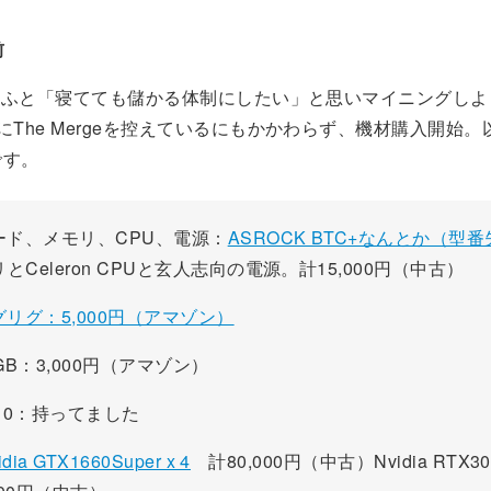
前
月にふと「寝てても儲かる体制にしたい」と思いマイニングし
にThe Mergeを控えているにもかかわらず、機材購入開始
です。
ード、メモリ、CPU、電源：
ASROCK BTC+なんとか（型
リとCeleron CPUと玄人志向の電源。計15,000円（中古）
リグ：5,000円（アマゾン）
6GB：3,000円（アマゾン）
ws10：持ってました
idia GTX1660Super x 4
計80,000円（中古）Nvidia RTX3