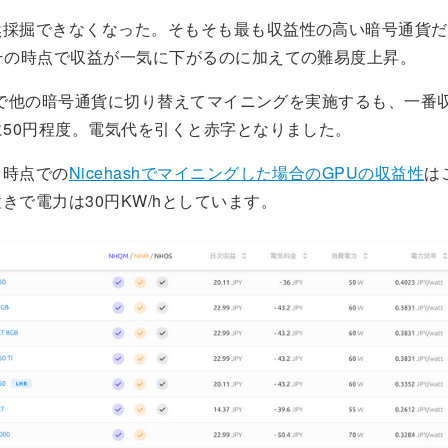
然採掘できなくなった。そもそも最も収益性の高い暗号通貨だ
でその時点で収益が一気に下がるのに加えての難易度上昇。
sh上で他の暗号通貨に切り替えてマイニングを実施するも、一番
に50円程度。電気代を引くと赤字となりました。
日時点での
Nicehashでマイニングした場合のGPUの収益性
は
きで電力は30円KW/hとしています。