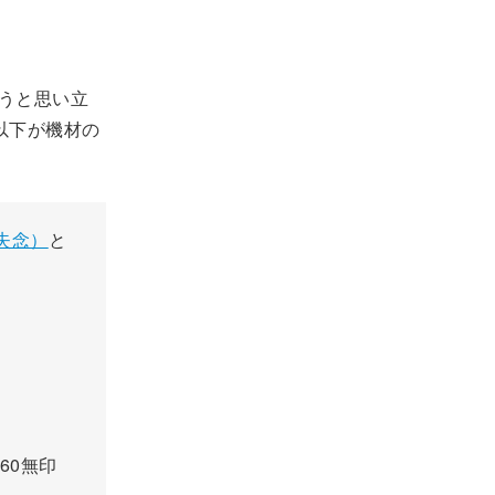
ようと思い立
。以下が機材の
番失念）
と
060無印