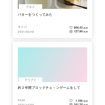
グルメ
バターをつくってみた
モミジ
906.43
ALIS
127.90
2021/02/18
ALIS
クリプト
約２年間ブロックチェ－ンゲームをして
kaya
1.16k
ALIS
161.20
2021/10/06
ALIS