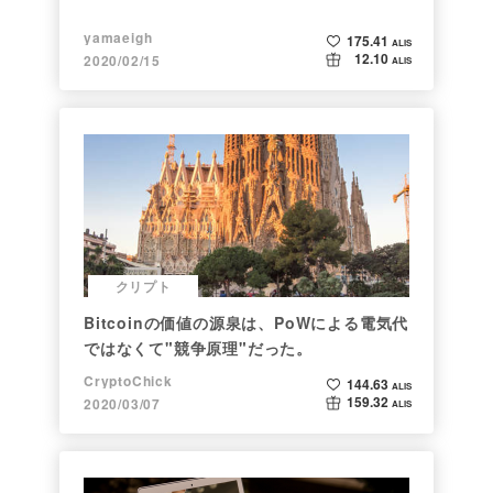
yamaeigh
175.41
ALIS
12.10
2020/02/15
ALIS
クリプト
Bitcoinの価値の源泉は、PoWによる電気代
ではなくて"競争原理"だった。
CryptoChick
144.63
ALIS
159.32
2020/03/07
ALIS