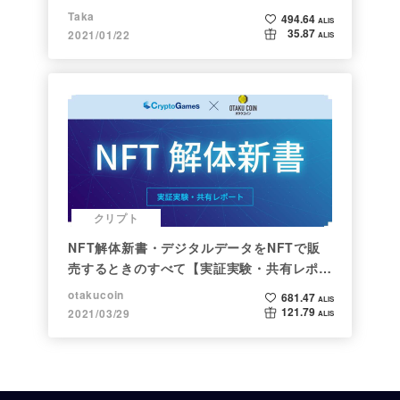
Taka
494.64
ALIS
35.87
2021/01/22
ALIS
クリプト
NFT解体新書・デジタルデータをNFTで販
売するときのすべて【実証実験・共有レポー
ト】
otakucoin
681.47
ALIS
121.79
2021/03/29
ALIS