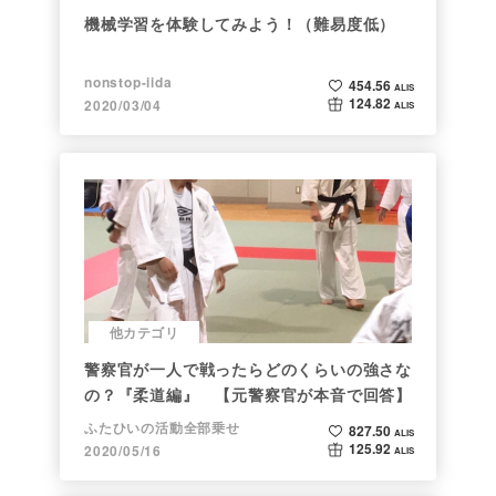
機械学習を体験してみよう！（難易度低）
nonstop-iida
454.56
ALIS
124.82
2020/03/04
ALIS
他カテゴリ
警察官が一人で戦ったらどのくらいの強さな
の？『柔道編』 【元警察官が本音で回答】
ふたひいの活動全部乗せ
827.50
ALIS
125.92
2020/05/16
ALIS