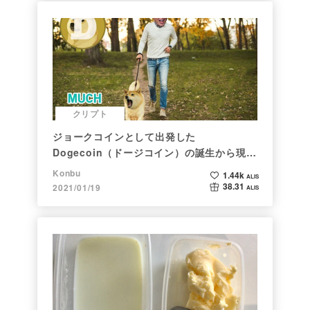
クリプト
ジョークコインとして出発した
Dogecoin（ドージコイン）の誕生から現在
まで。注目される非証券性🐶
Konbu
1.44k
ALIS
38.31
2021/01/19
ALIS