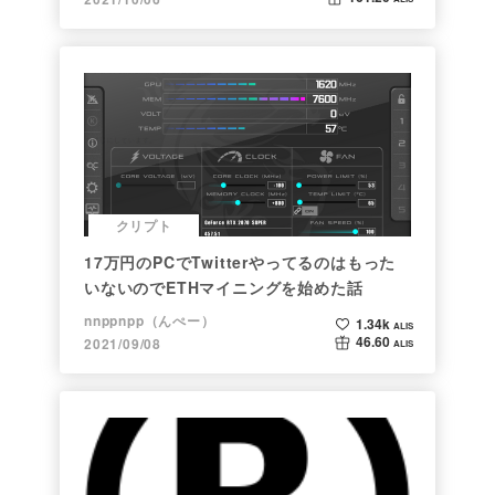
クリプト
17万円のPCでTwitterやってるのはもった
いないのでETHマイニングを始めた話
nnppnpp（んぺー）
1.34k
ALIS
46.60
2021/09/08
ALIS