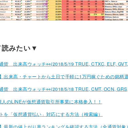
て読みたい▼
 出来高ウォッチ👀(2018/5/19 TRUE, CTXC, ELF, GVT,
結】出来高・チャートから土日で手軽に1万円稼ぐための銘柄
 出来高ウォッチ👀(2018/5/18 TRUE, CMT, OCN, GRS,
億人のLINEが仮想通貨取引所事業に本格参入！！
イトを「仮想通貨払い」対応にする方法（検索編）
貨】最新の値上がり率ランキングを確認する方法（全通貨対象