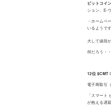
ビットコイ
ション、E-
・ホームペ
いるようで
大して値段
何だろう・
12位 $CMT
C
電子商取引
「スマート 
が抱える遅