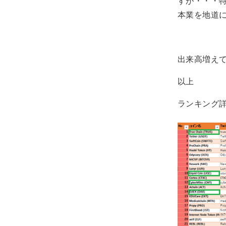
すが・・・
本業を地道
出来高増えて
以上
ランキング