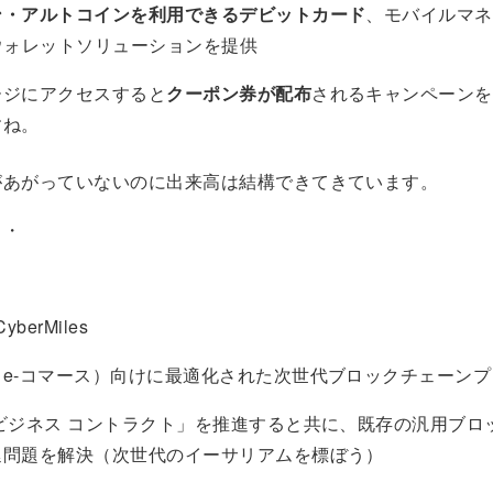
ン・アルトコインを利用できるデビットカード
、モバイルマネ
ウォレットソリューションを提供
ージにアクセスすると
クーポン券が配布
されるキャンペーンを
すね。
があがっていないのに出来高は結構できてきています。
・・
yberMiles
（e-コマース）向けに最適化された次世代ブロックチェーン
ビジネス コントラクト」を推進すると共に、既存の汎用ブロ
延問題を解決（次世代のイーサリアムを標ぼう）