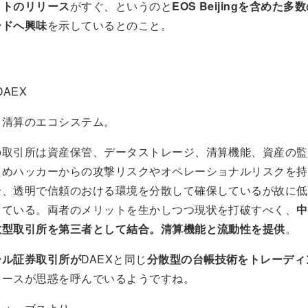
ットのリリース
がすぐ、というのと
EOS Beijingを含めた
ードへ興味
を示しているとのこと。
DAEX
と清算のエコシステム。
の取引所は資産保管、データストレージ、清算機能、資産の監
ためハッカーからの攻撃リスクやオペレーショナルリスクを持
全、透明で信頼のおける環境を分散して確保しているが故に低
っている。両者のメリットを生かしつつ現状を打破すべく、
中
散型取引所を第三者として結合。清算機能と流動性を提供
。
ール証券取引所が
DAEXと同じ
分散型の台帳技術をトレーディ
ュースが思惑を呼んでいるようですね。