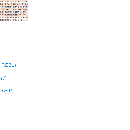
 REBL)
選び
 QSP)
）