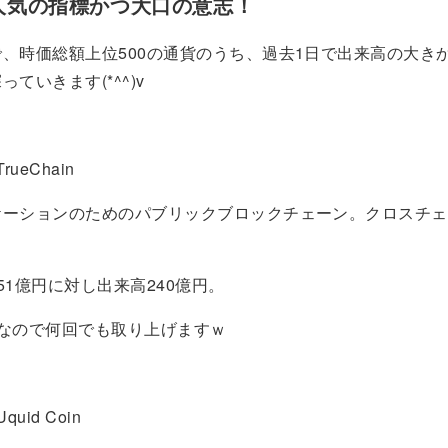
人気の指標かつ大口の意志！
、時価総額上位500の通貨のうち、過去1日で出来高の大き
ていきます(*^^)v
TrueChain
ケーションのためのパブリックブロックチェーン。クロスチェ
51億円に対し出来高240億円。
なので何回でも取り上げますｗ
Uquid Coin