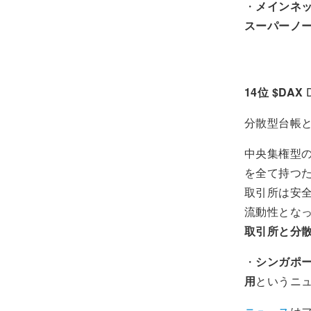
・
メインネ
スーパーノ
14位 $DAX
分散型台帳
中央集権型
を全て持つ
取引所は安
流動性とな
取引所と分
・
シンガポ
用
というニ