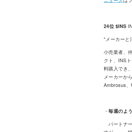
ニュース
は
24位 $INS
I
"メーカー
小売業者、
クト、INS
料購入でき
メーカーから
Ambrosus、
・
毎週のよ
パートナー