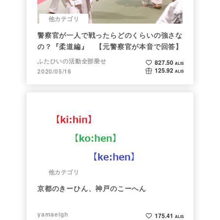
他カテゴリ
警察官が一人で戦ったらどのくらいの強さな
の？『柔道編』 【元警察官が本音で回答】
ふたひいの活動全部乗せ
827.50
ALIS
125.92
2020/05/16
ALIS
他カテゴリ
京都のきーひん、神戸のこーへん
yamaeigh
175.41
ALIS