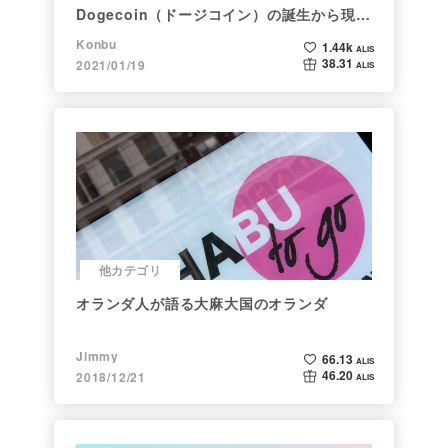
Dogecoin（ドージコイン）の誕生から現在
まで。注目される非証券性🐶
Konbu
1.44k
ALIS
38.31
2021/01/19
ALIS
他カテゴリ
オランダ人が語る大麻大国のオランダ
Jimmy
66.13
ALIS
46.20
2018/12/21
ALIS