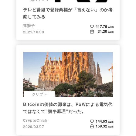
テレビ番組で登録商標が「言えない」のか考
察してみる
連獅子
417.76
ALIS
31.20
2021/10/09
ALIS
クリプト
Bitcoinの価値の源泉は、PoWによる電気代
ではなくて"競争原理"だった。
CryptoChick
144.63
ALIS
159.32
2020/03/07
ALIS