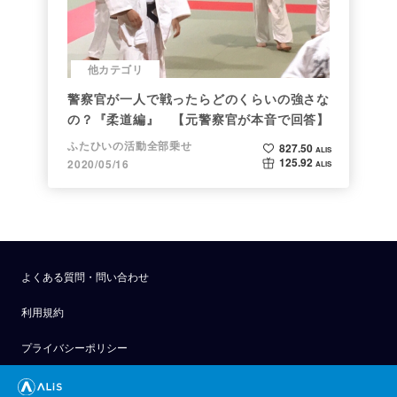
他カテゴリ
警察官が一人で戦ったらどのくらいの強さな
の？『柔道編』 【元警察官が本音で回答】
ふたひいの活動全部乗せ
827.50
ALIS
125.92
2020/05/16
ALIS
よくある質問・問い合わせ
利用規約
プライバシーポリシー
公式アナウンス