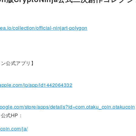
ea.io/collection/official-ninjart-polygon
イン公式アプリ】
.apple.com/jp/app/id1442064332
.google.com/store/apps/details?id=com.otaku_coin.otakucoin
公式HP：
-coin.com/ja/