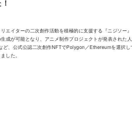
た！
リエイターの二次創作活動を積極的に支援する『ニジソー』が、
の生成が可能となり、アニメ制作プロジェクトが発表された人
injaなど、公式公認二次創作NFTでPolygon／Ethereumを選択
りました。