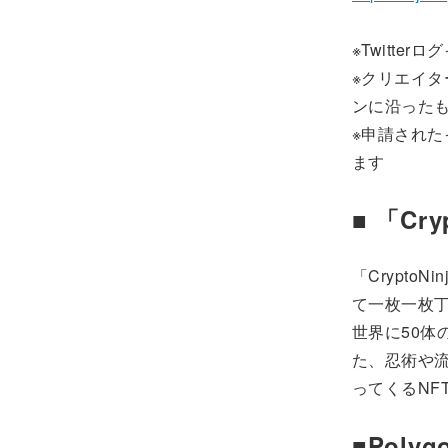
※Twitt
※クリエイ
ンに沿った
※申請された
ます
■ 「Cry
「Crypt
て一枚一枚丁
世界に50体
た、忍術や
ってくるNF
■Poly