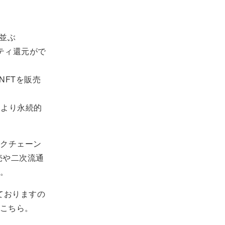
に並ぶ
ティ還元がで
NFTを販売
とにより永続的
ックチェーン
売や二次流通
。
しておりますの
こちら。