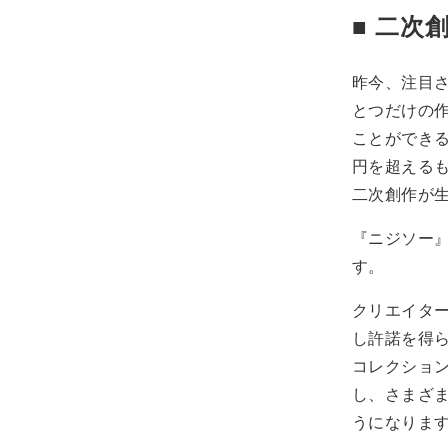
■ 二次
昨今、注目
とつだけの
ことができ
円を超えるも
二次創作が
『ニジソー
す。
クリエイタ
し許諾を得ら
コレクション
し、さまざ
うになりま