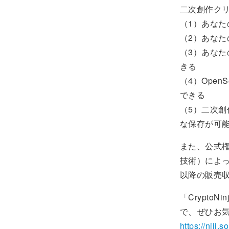
二次創作ク
（1）あなた
（2）あなた
（3）あな
きる
（4）Ope
できる
（5）二次創作
な保存が可
また、公式
技術）によっ
以降の販売
「Crypt
で、ぜひお
https://niji.so