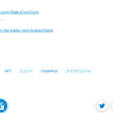
ter.com/OtakuCoinCom
録：
chi.mp/otaku-coin/subscribejp
NFT
ニジソー
CryptoNinja
クリプトニンジャ