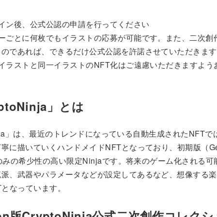
erログイン後、公式公認の申請を行ってください
ターごとに何枚でもイラストの応募が可能です。また、二次創
ものであれば、できるだけ公式公認を許諾させていただきます
イラストと同一イラストのNFT化はご遠慮いただきますよう
ptoNinja」とは
oNinja」は、最近のトレンドになっている自動生成されたNFT
寧に描いていくハンドメイドNFTとなっており、初期版（Gene
のみの希少性の高い限定Ninjaです。将来のゲーム化される
流派、武器やパラメータなどが設定してあるなど、想像する楽
Tとなっています。
gon版CryptoNinja公式二次創作コレク