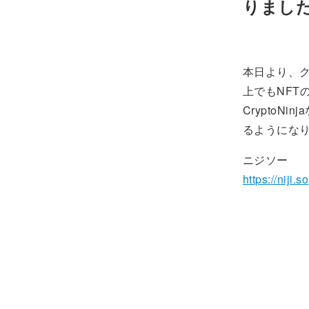
りまし
本日より、ク
上でもNFT
CryptoN
るようにな
ニジソー
https://niji.so