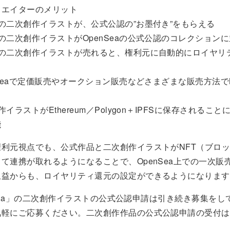
リエイターのメリット
の二次創作イラストが、公式公認の”お墨付き”をもらえる
の二次創作イラストがOpenSeaの公式公認のコレクション
たの二次創作イラストが売れると、権利元に自動的にロイヤリ
nSeaで定価販売やオークション販売などさまざまな販売方法で
イラストがEthereum／Polygon＋IPFSに保存されるこ
能
権利元視点でも、公式作品と二次創作イラストがNFT（ブロ
て連携が取れるようになることで、OpenSea上での一次販
収益からも、ロイヤリティ還元の設定ができるようになります
oNinja」の二次創作イラストの公式公認申請は引き続き募集を
気軽にご応募ください。二次創作作品の公式公認申請の受付は