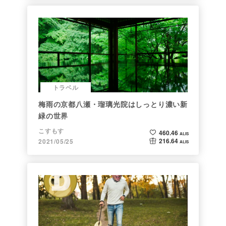
トラベル
梅雨の京都八瀬・瑠璃光院はしっとり濃い新
緑の世界
こすもす
460.46
ALIS
216.64
2021/05/25
ALIS