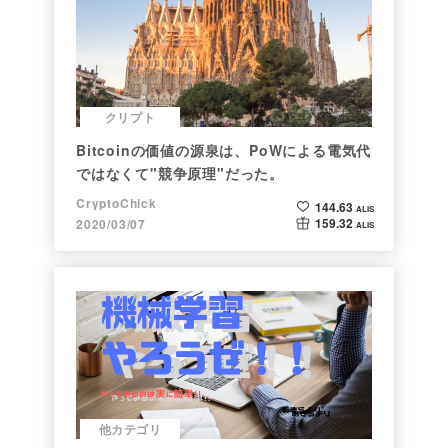
クリプト
Bitcoinの価値の源泉は、PoWによる電気代
ではなくて"競争原理"だった。
CryptoChick
144.63
ALIS
159.32
2020/03/07
ALIS
他カテゴリ