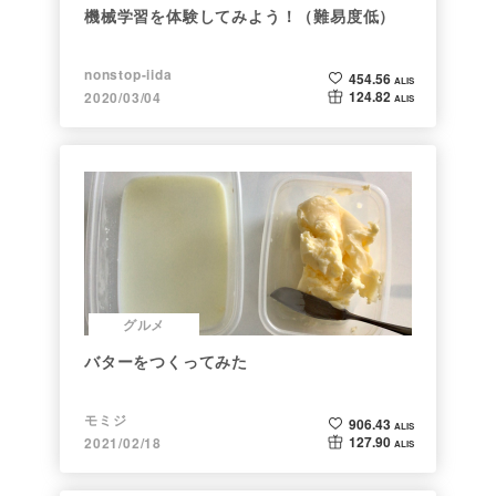
機械学習を体験してみよう！（難易度低）
nonstop-iida
454.56
ALIS
124.82
2020/03/04
ALIS
グルメ
バターをつくってみた
モミジ
906.43
ALIS
127.90
2021/02/18
ALIS