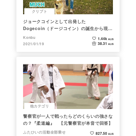
クリプト
ジョークコインとして出発した
Dogecoin（ドージコイン）の誕生から現在
まで。注目される非証券性🐶
Konbu
1.44k
ALIS
38.31
2021/01/19
ALIS
他カテゴリ
警察官が一人で戦ったらどのくらいの強さな
の？『柔道編』 【元警察官が本音で回答】
ふたひいの活動全部乗せ
827.50
ALIS