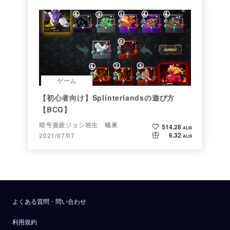
ゲーム
【初心者向け】Splinterlandsの遊び方
【BCG】
暗号資産ジョシ校生 蟻巣
514.28
ALIS
6.32
2021/07/07
ALIS
よくある質問・問い合わせ
利用規約