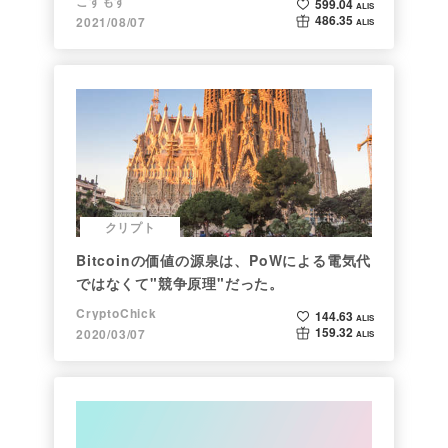
こすもす
599.04
ALIS
486.35
2021/08/07
ALIS
クリプト
Bitcoinの価値の源泉は、PoWによる電気代
ではなくて"競争原理"だった。
CryptoChick
144.63
ALIS
159.32
2020/03/07
ALIS