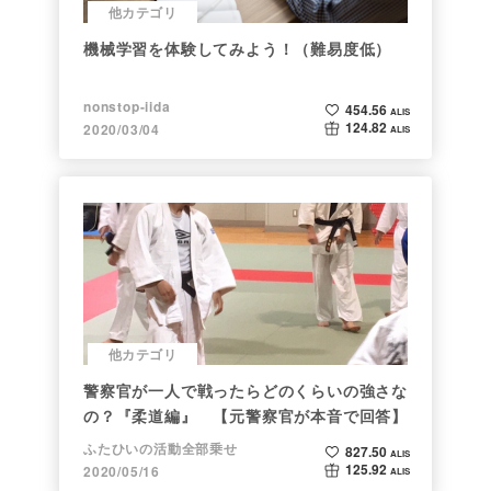
他カテゴリ
機械学習を体験してみよう！（難易度低）
nonstop-iida
454.56
ALIS
124.82
2020/03/04
ALIS
他カテゴリ
警察官が一人で戦ったらどのくらいの強さな
の？『柔道編』 【元警察官が本音で回答】
ふたひいの活動全部乗せ
827.50
ALIS
125.92
2020/05/16
ALIS