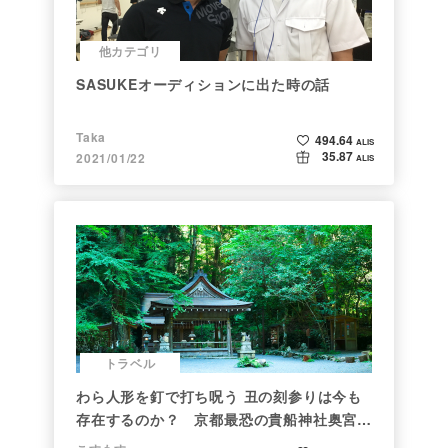
他カテゴリ
SASUKEオーディションに出た時の話
Taka
494.64
ALIS
35.87
2021/01/22
ALIS
トラベル
わら人形を釘で打ち呪う 丑の刻参りは今も
存在するのか？ 京都最恐の貴船神社奥宮を
調べた