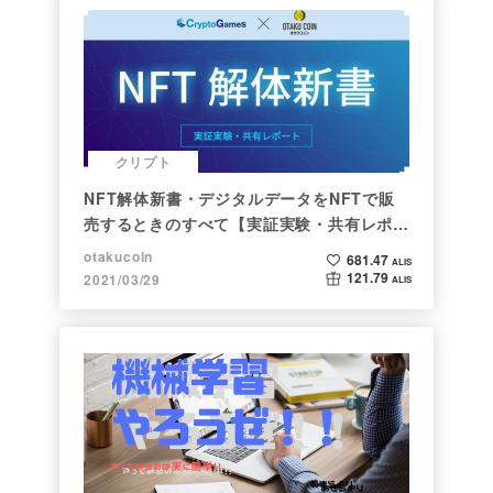
クリプト
NFT解体新書・デジタルデータをNFTで販
売するときのすべて【実証実験・共有レポー
ト】
otakucoin
681.47
ALIS
121.79
2021/03/29
ALIS