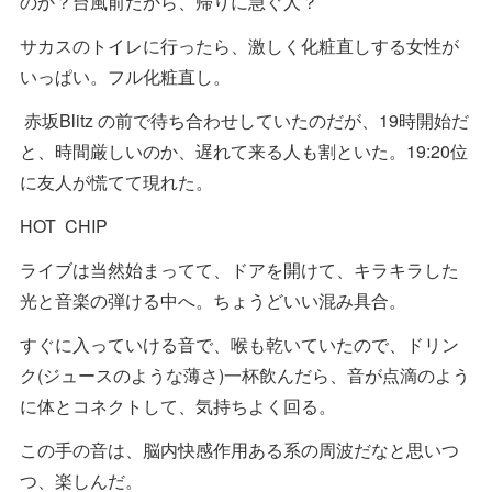
のか？台風前だから、帰りに急ぐ人？
サカスのトイレに行ったら、激しく化粧直しする女性が
いっぱい。フル化粧直し。
赤坂Blitz の前で待ち合わせしていたのだが、19時開始だ
と、時間厳しいのか、遅れて来る人も割といた。19:20位
に友人が慌てて現れた。
HOT CHIP
ライブは当然始まってて、ドアを開けて、キラキラした
光と音楽の弾ける中へ。ちょうどいい混み具合。
すぐに入っていける音で、喉も乾いていたので、ドリン
ク(ジュースのような薄さ)一杯飲んだら、音が点滴のよう
に体とコネクトして、気持ちよく回る。
この手の音は、脳内快感作用ある系の周波だなと思いつ
つ、楽しんだ。