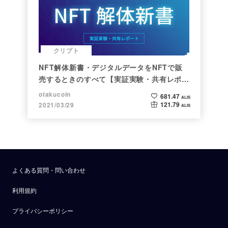
クリプト
NFT解体新書・デジタルデータをNFTで販
売するときのすべて【実証実験・共有レポー
ト】
otakucoin
681.47
ALIS
121.79
2021/03/29
ALIS
よくある質問・問い合わせ
利用規約
プライバシーポリシー