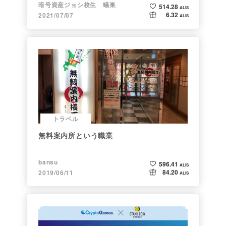
暗号資産ジョシ校生 蟻巣
514.28
ALIS
6.32
2021/07/07
ALIS
トラベル
無料案内所という職業
bansu
596.41
ALIS
84.20
2019/06/11
ALIS