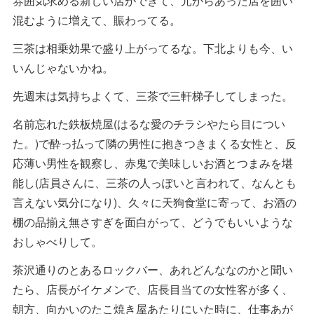
雰囲気求める新しい店ができて、元からあった店を囲い
混むように増えて、賑わってる。
三茶は相乗効果で盛り上がってるな。下北よりも今、い
いんじゃないかね。
先週末は気持ちよくて、三茶で三軒梯子してしまった。
名前忘れた鉄板焼屋(はるな愛のチラシやたら目につい
た。)で酔っ払って隣の男性に抱きつきまくる女性と、反
応薄い男性を観察し、赤鬼で美味しいお酒とつまみを堪
能し(店員さんに、三茶の人っぽいと言われて、なんとも
言えない気分になり)、久々に天狗食堂に寄って、お酒の
棚の品揃え無さすぎを面白がって、どうでもいいような
おしゃべりして。
茶沢通りのとあるロックバー、あれどんななのかと聞い
たら、店長がイケメンで、店長目当ての女性客が多く、
朝方、向かいのたこ焼き屋あたりにいた時に、仕事あが