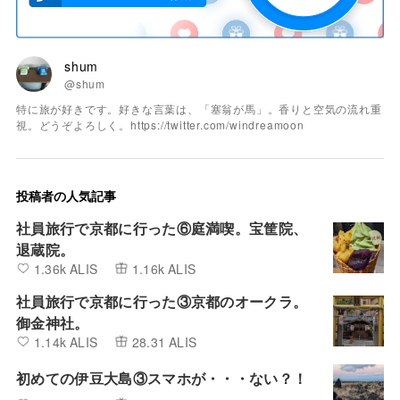
shum
@shum
特に旅が好きです。好きな言葉は、「塞翁が馬」。香りと空気の流れ重
視。どうぞよろしく。https://twitter.com/windreamoon
投稿者の人気記事
社員旅行で京都に行った⑥庭満喫。宝筐院、
退蔵院。
1.36k ALIS
1.16k ALIS
社員旅行で京都に行った③京都のオークラ。
御金神社。
1.14k ALIS
28.31 ALIS
初めての伊豆大島③スマホが・・・ない？！