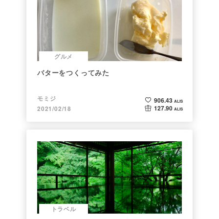
グルメ
バターをつくってみた
モミジ
906.43
ALIS
127.90
2021/02/18
ALIS
トラベル