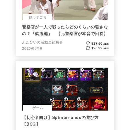
他カテゴリ
警察官が一人で戦ったらどのくらいの強さな
の？『柔道編』 【元警察官が本音で回答】
ふたひいの活動全部乗せ
827.50
ALIS
125.92
2020/05/16
ALIS
ゲーム
【初心者向け】Splinterlandsの遊び方
【BCG】