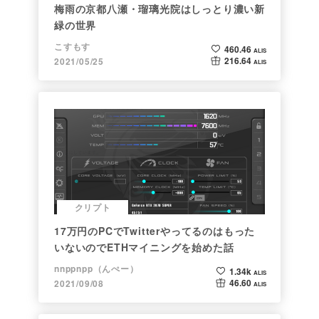
梅雨の京都八瀬・瑠璃光院はしっとり濃い新
緑の世界
こすもす
460.46
ALIS
216.64
2021/05/25
ALIS
クリプト
17万円のPCでTwitterやってるのはもった
いないのでETHマイニングを始めた話
nnppnpp（んぺー）
1.34k
ALIS
46.60
2021/09/08
ALIS