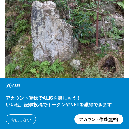
西行さんがこの石を鏡にして髪をそったらしいって、母
アカウント登録でALISを楽しもう！
に言ったら、これじゃあ、頭傷だらけになったんじゃな
いいね、記事投稿でトークンやNFTを獲得できます
いかって（映らなくて）。
アカウント作成(無料)
今はしない
昔はちょっとはツルツルだったのかな、この石磨かれ