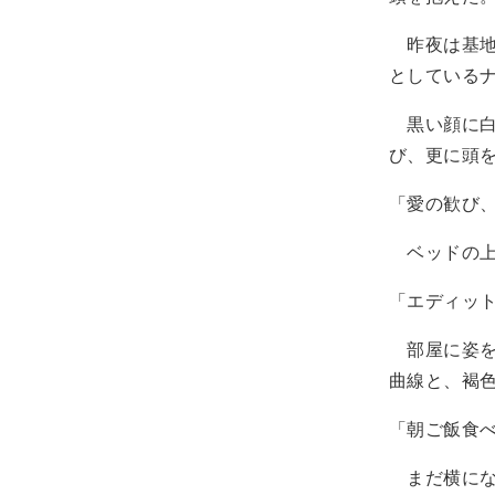
昨夜は基地
としている
黒い顔に白
び、更に頭
「愛の歓び
ベッドの上
「エディット
部屋に姿を
曲線と、褐
「朝ご飯食
まだ横にな