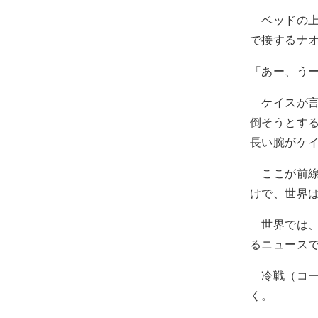
ベッドの上
で接するナ
「あー、う
ケイスが言
倒そうとす
長い腕がケ
ここが前線
けで、世界
世界では、
るニュース
冷戦（コー
く。