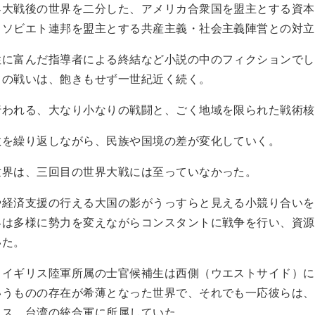
大戦後の世界を二分した、アメリカ合衆国を盟主とする資本
、ソビエト連邦を盟主とする共産主義・社会主義陣営との対立
に富んだ指導者による終結など小説の中のフィクションでし
ての戦いは、飽きもせず一世紀近く続く。
われる、大なり小なりの戦闘と、ごく地域を限られた戦術核
を繰り返しながら、民族や国境の差が変化していく。
界は、三回目の世界大戦には至っていなかった。
経済支援の行える大国の影がうっすらと見える小競り合いを
界は多様に勢力を変えながらコンスタントに戦争を行い、資源
いた。
イギリス陸軍所属の士官候補生は西側（ウエストサイド）に
いうものの存在が希薄となった世界で、それでも一応彼らは、
リス、台湾の統合軍に所属していた。