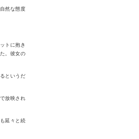
自然な態度
ットに抱き
た。彼女の
るというだ
で放映され
も延々と続