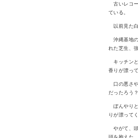
古いレコー
ている。
以前見た白
沖縄基地の
れた芝生、
キッチンと
香りが漂っ
口の悪さや
だったろう
ぼんやりと
りが漂って
やがて、頭
頭を抱えた