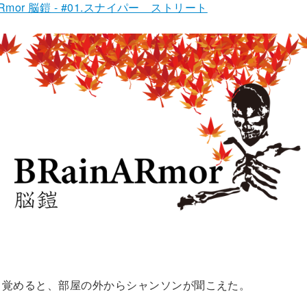
ARmor 脳鎧 - #01.スナイパー ストリート
覚めると、部屋の外からシャンソンが聞こえた。