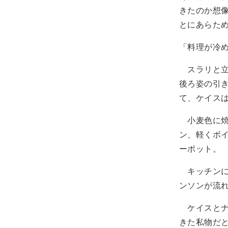
きたのか想
とにあらた
「料理が冷
スラリと立
後ろ姿の引
て、ケイス
小麦色に焼
ン、軽くボ
ーポット。
キッチンに
ンソンが流
ケイスとナ
きた私物だ