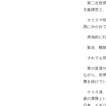
第二次世界
主義陣営と
カリスマ性
西に分かれ
局地的に行
集合、離散
それでも世
軍の派遣や
ながら、世
費を続けて
ケイス達、
家の軍隊と
日本、イギ