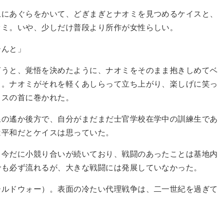
にあぐらをかいて、どぎまぎとナオミを見つめるケイスと、
オミ。いや、少しだけ普段より所作が女性らしい。
ーんと」
うと、覚悟を決めたように、ナオミをそのまま抱きしめてベ
る。ナオミがそれを軽くあしらって立ち上がり、楽しげに笑っ
イスの首に巻かれた。
の遙か後方で、自分がまだまだ士官学校在学中の訓練生であ
は平和だとケイスは思っていた。
今だに小競り合いが続いており、戦闘のあったことは基地内
でも必ず流れるが、大きな戦闘には発展していなかった。
ルドウォー）。表面の冷たい代理戦争は、二一世紀を過ぎて