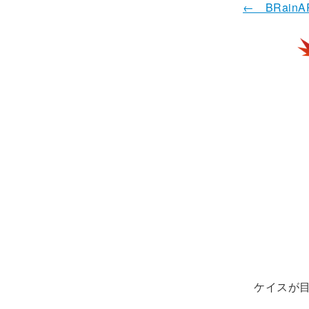
← BRain
ケイスが目