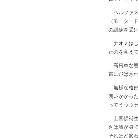
ベルファス
（モーター
の訓練を受
ナオミはし
たのを覚え
高飛車な態
宙に飛ばさ
無様な格好
襲いかかっ
ってうつぶ
士官候補生
さは我が身
それほど変