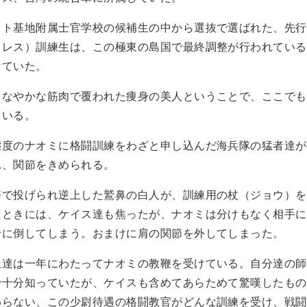
ト基地附属士官学校の候補生の中から選抜で選ばれた、先行
ドレス）訓練生は、この極東の島国で最終調整が行われている
けていた。
なやかな筋肉で覆われた痩身の美人ということで、ここでも
ている。
度のナオミに格闘訓練をわざと申し込んだ海兵隊の猛者達が
れ、関節をきめられる。
で投げられ逆上した鷲鼻の白人が、訓練用の杖（ジョウ）を
たときには、ケイス達も焦ったが、ナオミは分けもなく相手に
せに倒してしまう。おまけに肩の関節を外してしまった。
達は一年にわたってナオミの教鞭を受けている。自分達の師
で十分知っていたが、ケイスも含めてあらためて驚嘆したもの
わらない、この少尉待遇の格闘教官がどんな訓練を受け、戦闘