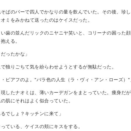
そばのバーで四人でかなりの量を飲んでいた。その後、珍し
ナオミをみかねて送ったのはケイスだった。
い歯の並んだリックのニヤニヤ笑いと、コリーナの困った顔
を抱える。
、だったかな」
で独りごちて気を紛らわせようとするが無駄だった。
・ピアフのよ。"バラ色の人生（ラ・ヴィ・アン・ローズ）"
現したナオミは、薄いカーデガンをまとっていた。痩身だが
色の肌にそれはよく似合っていた。
べるでしょ？キッチンに来て」
っている、ケイスの頬にキスをする。