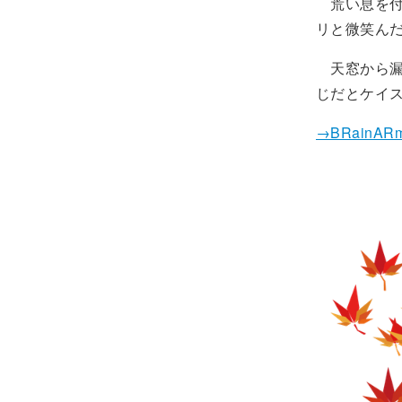
荒い息を付
リと微笑ん
天窓から漏
じだとケイ
→BRainAR