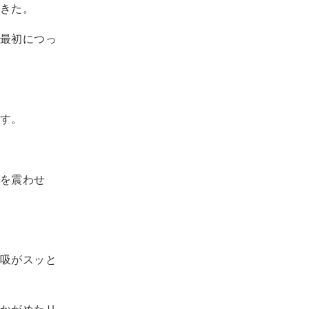
きた。
最初につっ
す。
を震わせ
吸がスッと
かがめたリ