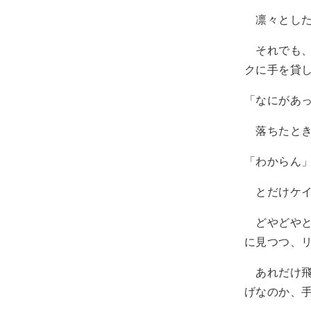
凛々とした
それでも、
クに手を貸
「なにがあ
落ちたとき
「わからん
とだけケイ
どやどやと
に見つつ、
あれだけ飛
げなのか、