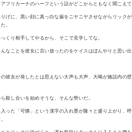
アフリカーナのハーフという話がどこからともなく聞こえて
りげに、黒い顔に真っ白な歯をニヤニヤさせながらリックが
った。
っくり相手してやるから、そこで見学してな。
んなことを彼女に言い放ったのをケイスはぼんやりと思い出
」
の彼女が発したとは思えない大声も大声、大喝が施設内の壁
ら殺し合いを始めそうな、そんな勢いだ。
入った「可憐」という漢字の入れ墨が隆々と盛り上がり、呼
す。
ルとリックに近づくと、遅れ気味にタックルに入ろうと腰を