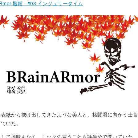
Rmor 脳鎧 - #03.インジュリータイム
表紙から抜け出してきたような美人と、格闘場に向かう士官
っていた。
して興味もなく、リックの言うことを話半分で聞いていた。