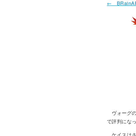
← BRainA
ヴォーグの
で評判にな
ケイスはさ