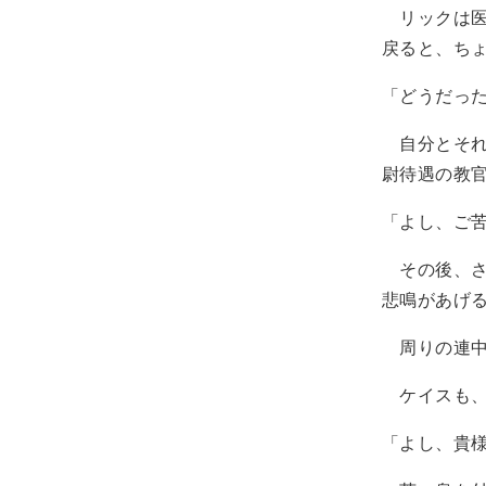
リックは医
戻ると、ち
「どうだっ
自分とそれ
尉待遇の教
「よし、ご
その後、さ
悲鳴があげ
周りの連中
ケイスも、
「よし、貴