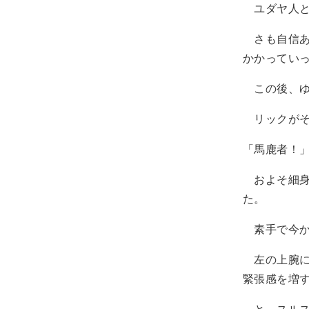
ユダヤ人と
さも自信あ
かかってい
この後、ゆ
リックがそ
「馬鹿者！
およそ細身
た。
素手で今か
左の上腕に
緊張感を増
と、スルス