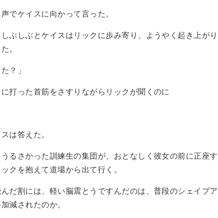
声でケイスに向かって言った。
しぶしぶとケイスはリックに歩み寄り、ようやく起き上がり
した。
った？」
に打った首筋をさすりながらリックが聞くのに
」
スは答えた。
うるさかった訓練生の集団が、おとなしく彼女の前に正座す
リックを抱えて道場から出て行く。
んだ割には、軽い脳震とうですんだのは、普段のシェイプア
手加減されたのか。