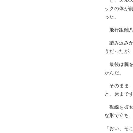
ックの体が
った。
飛行距離八
踏み込みか
うだったが
最後は腕を
かんだ。
そのまま、
と、床まで
視線を彼女
な形で立ち
「おい、そ