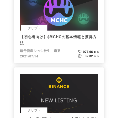
クリプト
【初心者向け】$MCHCの基本情報と獲得方
法
暗号資産ジョシ校生 蟻巣
977.66
ALIS
32.32
2021/07/14
ALIS
クリプト