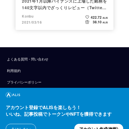
2021年1月以降バイナンスに上場した銘柄を
140文字以内でざっくりレビュー（Twitter
向け情報まとめ）
Konbu
422.72
ALIS
38.10
2021/03/16
ALIS
よくある質問・問い合わせ
利用規約
プライバシーポリシー
公式アナウンス
技術ブログ
アカウント登録でALISを楽しもう！
いいね、記事投稿でトークンやNFTを獲得できます
API
運営会社
アカウント作成(無料)