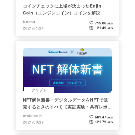
コインチェックに上場が決まったEnjin
Coin（エンジンコイン）コインを解説
Konbu
715.08
ALIS
21.49
2021/01/24
ALIS
クリプト
NFT解体新書・デジタルデータをNFTで販
売するときのすべて【実証実験・共有レポー
ト】
otakucoin
681.47
ALIS
121.79
2021/03/29
ALIS