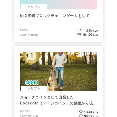
クリプト
約２年間ブロックチェ－ンゲームをして
kaya
1.16k
ALIS
161.20
2021/10/06
ALIS
クリプト
ジョークコインとして出発した
Dogecoin（ドージコイン）の誕生から現在
まで。注目される非証券性🐶
Konbu
1.44k
ALIS
38.31
2021/01/19
ALIS