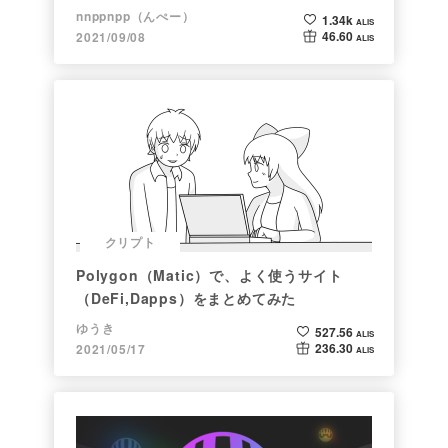
nnppnpp（んぺー）
1.34k
ALIS
46.60
2021/09/08
ALIS
クリプト
Polygon（Matic）で、よく使うサイト
（DeFi,Dapps）をまとめてみた
ゆうき
527.56
ALIS
236.30
2021/05/17
ALIS