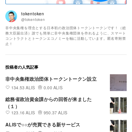
tokentoken
@tokentoken
非中央集権を理念とする日本初の政治団体トークントークンです！（総
務大臣届出済）誰でも簡単に非中央集権団体を作れるように、スマート
コントラクトとトークンエコノミーを軸に活動しています。匿名寄附禁
止！
投稿者の人気記事
非中央集権政治団体トークントークン設立
134.53 ALIS
0.00 ALIS
総務省政治資金課からの回答が来ました
（１）
123.16 ALIS
950.37 ALIS
ALISで○○が売買できる新サービス