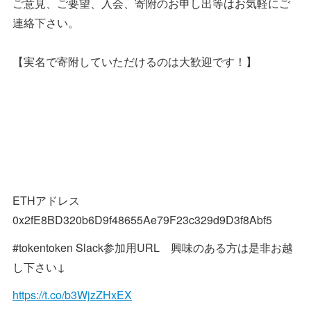
ご意見、ご要望、入会、寄附のお申し出等はお気軽にご
連絡下さい。
【実名で寄附していただけるのは大歓迎です！】
ETHアドレス
0x2fE8BD320b6D9f48655Ae79F23c329d9D3f8Abf5
#tokentoken Slack参加用URL 興味のある方は是非お越
し下さい↓
https://t.co/b3WjzZHxEX