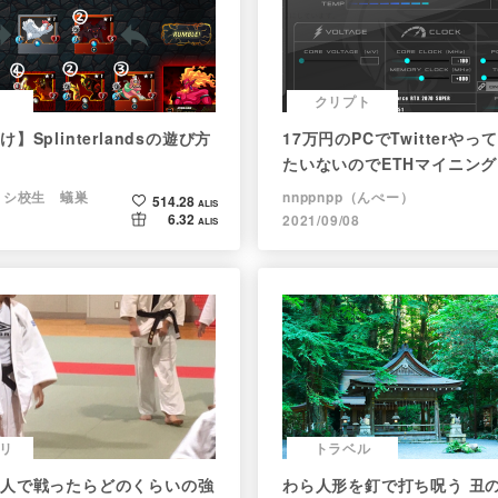
クリプト
】Splinterlandsの遊び方
17万円のPCでTwitterや
たいないのでETHマイニン
ョシ校生 蟻巣
nnppnpp（んぺー）
514.28
ALIS
6.32
2021/09/08
ALIS
リ
トラベル
人で戦ったらどのくらいの強
わら人形を釘で打ち呪う 丑