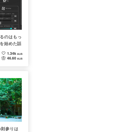
ってるのはもっ
グを始めた話
1.34k
ALIS
46.60
ALIS
の刻参りは