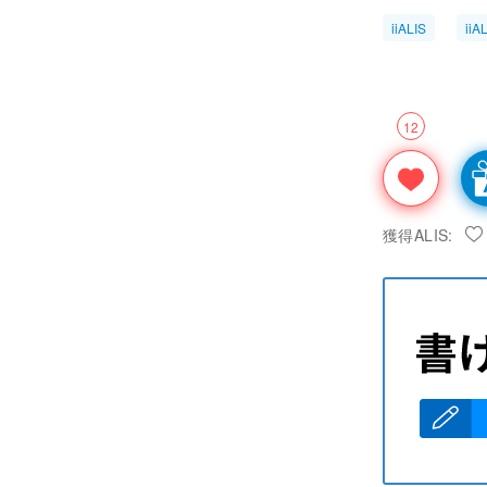
iiALIS
ii
12
獲得ALIS: