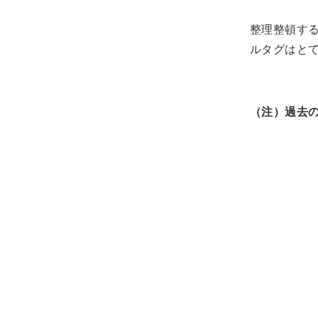
整理整頓す
ルタグはと
（注）過去の