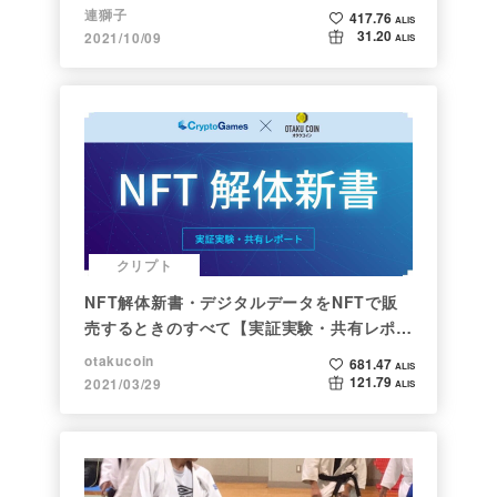
連獅子
417.76
ALIS
31.20
2021/10/09
ALIS
クリプト
NFT解体新書・デジタルデータをNFTで販
売するときのすべて【実証実験・共有レポー
ト】
otakucoin
681.47
ALIS
121.79
2021/03/29
ALIS