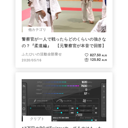
他カテゴリ
警察官が一人で戦ったらどのくらいの強さな
の？『柔道編』 【元警察官が本音で回答】
ふたひいの活動全部乗せ
827.50
ALIS
125.92
2020/05/16
ALIS
クリプト
17万円のPCでTwitterやってるのはもった