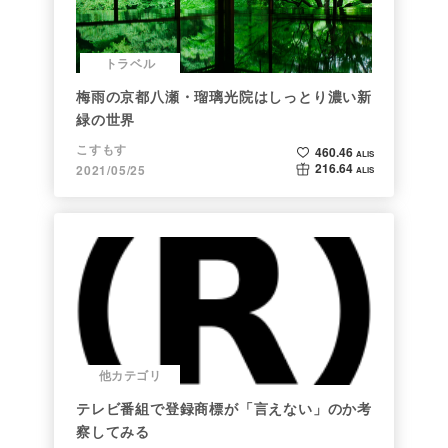
トラベル
梅雨の京都八瀬・瑠璃光院はしっとり濃い新
緑の世界
こすもす
460.46
ALIS
216.64
2021/05/25
ALIS
他カテゴリ
テレビ番組で登録商標が「言えない」のか考
察してみる