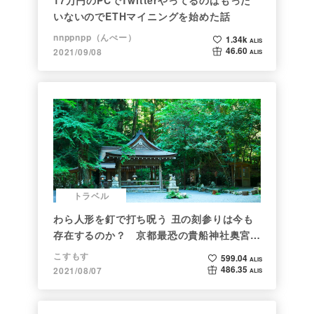
いないのでETHマイニングを始めた話
nnppnpp（んぺー）
1.34k
ALIS
46.60
2021/09/08
ALIS
トラベル
わら人形を釘で打ち呪う 丑の刻参りは今も
存在するのか？ 京都最恐の貴船神社奥宮を
調べた
こすもす
599.04
ALIS
486.35
2021/08/07
ALIS