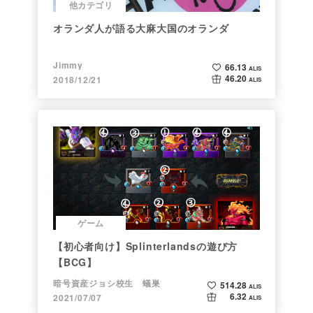
他カテゴリ
オランダ人が語る大麻大国のオランダ
Jimmy
66.13
ALIS
46.20
2018/12/21
ALIS
ゲーム
【初心者向け】Splinterlandsの遊び方
【BCG】
暗号資産ジョシ校生 蟻巣
514.28
ALIS
6.32
2021/07/07
ALIS