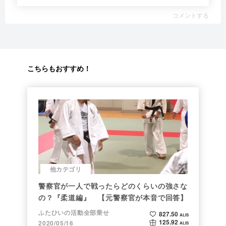
コメントする
こちらもおすすめ！
他カテゴリ
警察官が一人で戦ったらどのくらいの強さな
の？『柔道編』 【元警察官が本音で回答】
ふたひいの活動全部乗せ
827.50
ALIS
125.92
2020/05/16
ALIS