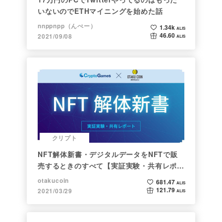
いないのでETHマイニングを始めた話
nnppnpp（んぺー）
1.34k
ALIS
46.60
2021/09/08
ALIS
クリプト
NFT解体新書・デジタルデータをNFTで販
売するときのすべて【実証実験・共有レポー
ト】
otakucoin
681.47
ALIS
121.79
2021/03/29
ALIS