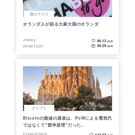
他カテゴリ
オランダ人が語る大麻大国のオランダ
Jimmy
66.13
ALIS
46.20
2018/12/21
ALIS
クリプト
Bitcoinの価値の源泉は、PoWによる電気代
ではなくて"競争原理"だった。
CryptoChick
144.63