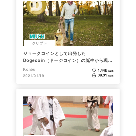
クリプト
ジョークコインとして出発した
Dogecoin（ドージコイン）の誕生から現在
まで。注目される非証券性🐶
Konbu
1.44k
ALIS
38.31
2021/01/19
ALIS