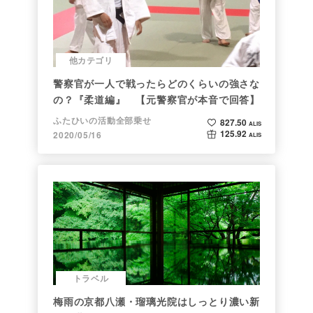
他カテゴリ
警察官が一人で戦ったらどのくらいの強さな
の？『柔道編』 【元警察官が本音で回答】
ふたひいの活動全部乗せ
827.50
ALIS
125.92
2020/05/16
ALIS
トラベル
梅雨の京都八瀬・瑠璃光院はしっとり濃い新