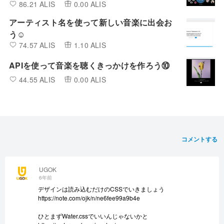
86.21 ALIS
0.00 ALIS
アーティスト名を使って新しい音楽に出会お
う☺
74.57 ALIS
1.10 ALIS
APIを使って音楽を聴くきっかけを作ろう⑩
44.55 ALIS
0.00 ALIS
コメントする
UGOK
6年前
デザインは読み込むだけのCSSでいきましょう
https://note.com/ojk/n/ne6fee99a9b4e
ひとまずWater.cssでいいんじゃないかと