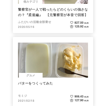
他カテゴリ
警察官が一人で戦ったらどのくらいの強さな
の？『柔道編』 【元警察官が本音で回答】
ふたひいの活動全部乗せ
827.50
ALIS
125.92
2020/05/16
ALIS
グルメ
バターをつくってみた
モミジ
906.43
ALIS
127.90
2021/02/18
ALIS