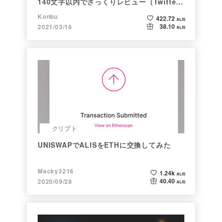
140文字以内でざっくりレビュー（Twitter
向け情報まとめ）
Konbu
422.72
ALIS
38.10
2021/03/16
ALIS
クリプト
UNISWAPでALISをETHに交換してみた
Macky3216
1.24k
ALIS
40.40
2020/09/28
ALIS