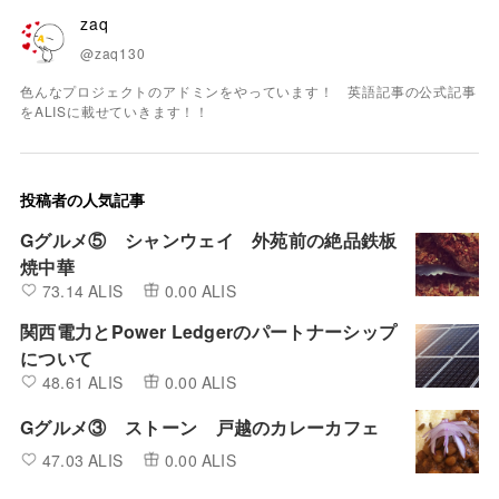
zaq
@zaq130
色んなプロジェクトのアドミンをやっています！ 英語記事の公式記事
をALISに載せていきます！！
投稿者の人気記事
Gグルメ⑤ シャンウェイ 外苑前の絶品鉄板
焼中華
73.14 ALIS
0.00 ALIS
関西電力とPower Ledgerのパートナーシップ
について
48.61 ALIS
0.00 ALIS
Gグルメ③ ストーン 戸越のカレーカフェ
47.03 ALIS
0.00 ALIS