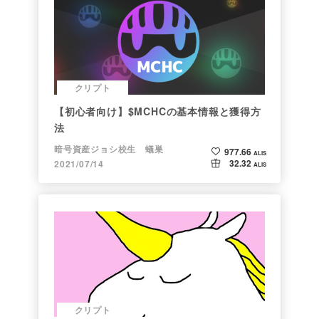
クリプト
【初心者向け】$MCHCの基本情報と獲得方
法
暗号資産ジョシ校生 蟻巣
977.66
ALIS
32.32
2021/07/14
ALIS
クリプト