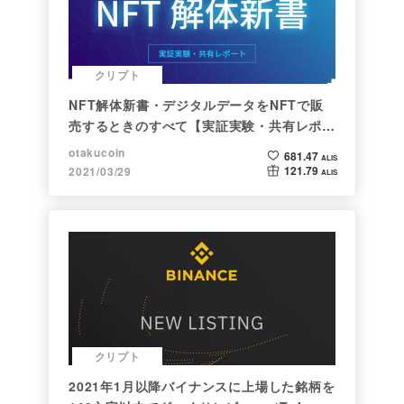
クリプト
NFT解体新書・デジタルデータをNFTで販
売するときのすべて【実証実験・共有レポー
ト】
otakucoin
681.47
ALIS
121.79
2021/03/29
ALIS
クリプト
2021年1月以降バイナンスに上場した銘柄を