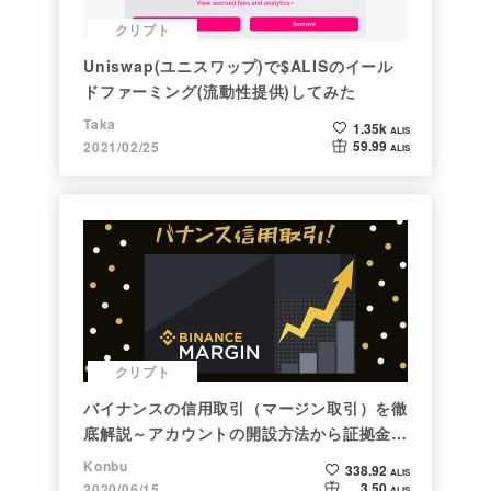
クリプト
Uniswap(ユニスワップ)で$ALISのイール
ドファーミング(流動性提供)してみた
Taka
1.35k
ALIS
59.99
2021/02/25
ALIS
クリプト
バイナンスの信用取引（マージン取引）を徹
底解説～アカウントの開設方法から証拠金計
算例まで～
Konbu
338.92
ALIS
3.50
2020/06/15
ALIS