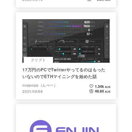
クリプト
17万円のPCでTwitterやってるのはもった
いないのでETHマイニングを始めた話
nnppnpp（んぺー）
1.34k
ALIS
46.60
2021/09/08
ALIS