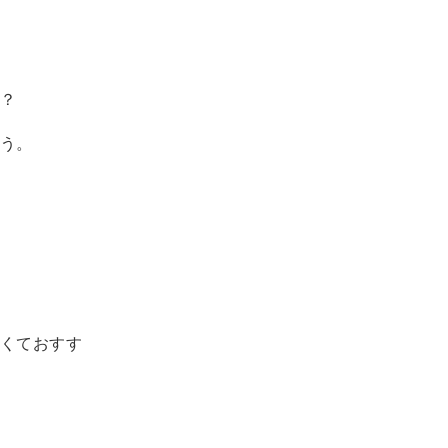
？
う。
くておすす