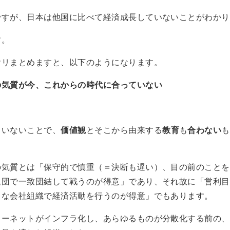
ですが、日本は他国に比べて経済成長していないことがわかり
す。
ヤリまとめますと、以下のようになります。
の気質が今、これからの時代に合っていない
ていないことで、
価値観
とそこから由来する
教育
も
合わない
も
の気質とは「保守的で慎重（＝決断も遅い）、目の前のことを
集団で一致団結して戦うのが得意」であり、それ故に「営利目
きな会社組織で経済活動を行うのが得意」でもあります。
ターネットがインフラ化し、あらゆるものが分散化する前の、