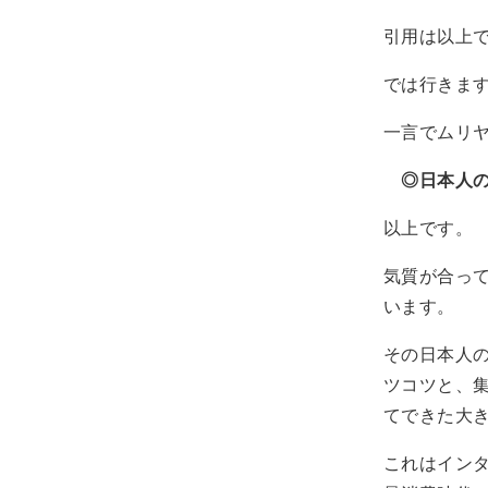
引用は以上
では行きま
一言でムリ
◎日本人
以上です。
気質が合っ
います。
その日本人
ツコツと、
てできた大
これはイン