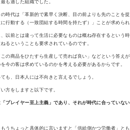
に最も適した組織でした。
らの時代は「革新的で素早く決断、目の前よりも先のことを捉
敏に行動する（一致団結する時間を持たず）」ことが求められ
に、以前とは違って生活に必要なものは概ね存在するという時
重ねるということも要求されているのです。
「この商品をひたすら生産して売れば良い」などという答えが
のを今の客は求めているのかを考える必要があるからです。
いても、日本人には不向きと言えるでしょう。
言い方をしますと以下です。
は「プレイヤー至上主義」であり、それが時代に合っていない
をもうちょっと具体的に言いますと「供給側かつ労働者」とも