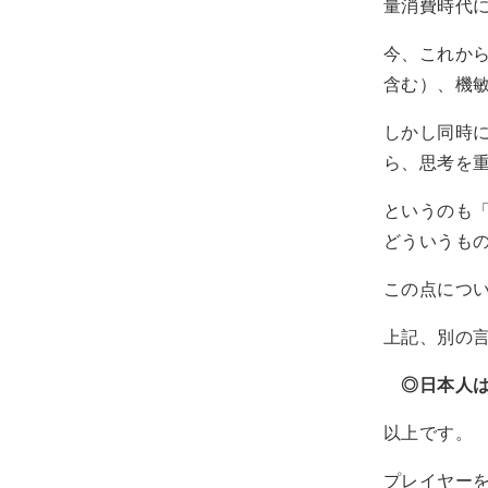
量消費時代
今、これか
含む）、機
しかし同時
ら、思考を
というのも
どういうも
この点につ
上記、別の
◎日本人
以上です。
プレイヤー