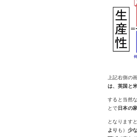
上記右側の
は、英国と
すると当然
とで
日本の
となります
より
も）
少