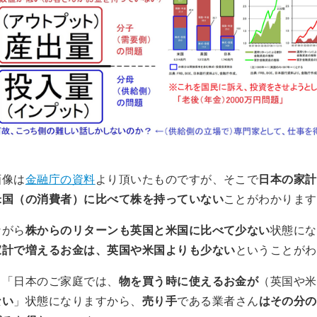
画像は
金融庁の資料
より頂いたものですが、そこで
日本の家計
米国（の消費者）に比べて株を持っていない
ことがわかります
ながら
株からのリターンも英国と米国に比べて少ない
状態にな
家計で増えるお金は、英国や米国よりも少ない
ということがわ
と「日本のご家庭では、
物を買う時に使えるお金が
（英国や米
ない
」状態になりますから、
売り手
である業者さん
はその分の