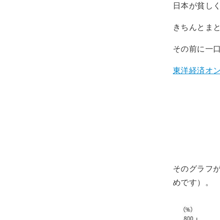
日本が貧し
きちんとま
その前に一
東洋経済オ
そのグラフ
めです）。