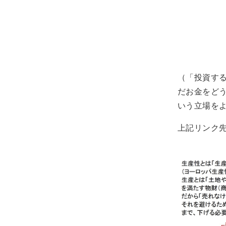
（「投資す
だお金をど
いう立場を
上記リンク