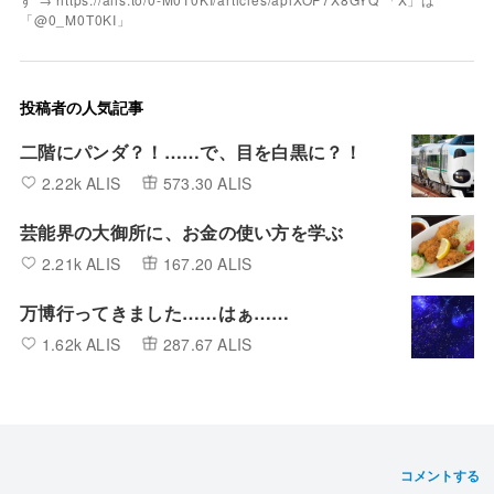
「@0_M0T0KI」
投稿者の人気記事
二階にパンダ？！……で、目を白黒に？！
2.22k ALIS
573.30 ALIS
芸能界の大御所に、お金の使い方を学ぶ
2.21k ALIS
167.20 ALIS
万博行ってきました……はぁ……
1.62k ALIS
287.67 ALIS
コメントする