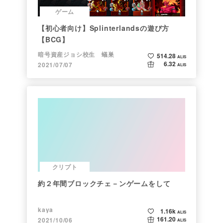
ゲーム
【初心者向け】Splinterlandsの遊び方
【BCG】
暗号資産ジョシ校生 蟻巣
514.28
ALIS
6.32
2021/07/07
ALIS
クリプト
約２年間ブロックチェ－ンゲームをして
kaya
1.16k
ALIS
161.20
2021/10/06
ALIS