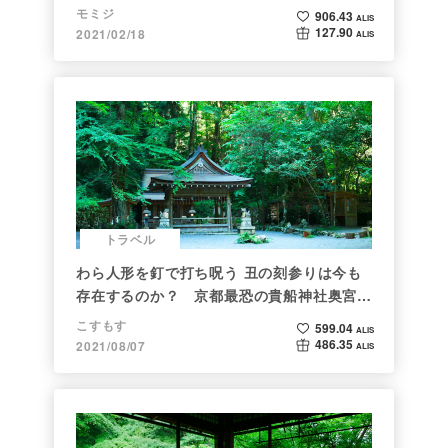
モミジ
906.43
ALIS
127.90
2021/02/18
ALIS
トラベル
わら人形を釘で打ち呪う 丑の刻参りは今も
存在するのか？ 京都最恐の貴船神社奥宮を
調べた
こすもす
599.04
ALIS
486.35
2021/08/07
ALIS