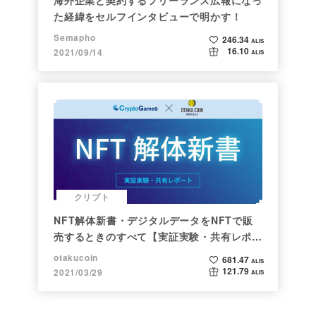
た経緯をセルフインタビューで明かす！
Semapho
246.34
ALIS
16.10
2021/09/14
ALIS
クリプト
NFT解体新書・デジタルデータをNFTで販
売するときのすべて【実証実験・共有レポー
ト】
otakucoin
681.47
ALIS
121.79
2021/03/29
ALIS