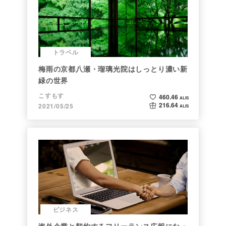
トラベル
梅雨の京都八瀬・瑠璃光院はしっとり濃い新
緑の世界
こすもす
460.46
ALIS
216.64
2021/05/25
ALIS
ビジネス
海外企業と契約するフリーランス広報になっ